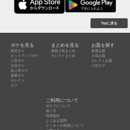
Topに戻る
ボケを見る
まとめを見る
お題を探す
殿堂入り
最新人気まとめ
新着お題
ピックアップボケ
セレクトまとめ
人気お題
人気ボケ
セレクトお題
注目ボケ
人気タグ
急上昇ボケ
新着ボケ
セレクト
タグ
ご利用について
ボケてについて
使い方
利用規約
よくある質問
クッキーの利用について