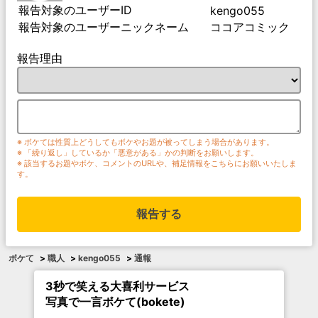
報告対象のユーザーID
kengo055
報告対象のユーザーニックネーム
ココアコミック
報告理由
※ ボケては性質上どうしてもボケやお題が被ってしまう場合があります。
※ 「繰り返し」しているか「悪意がある」かの判断をお願いします。
※ 該当するお題やボケ、コメントのURLや、補足情報をこちらにお願いいたしま
す。
報告する
ボケて
>
職人
>
kengo055
>
通報
3秒で笑える大喜利サービス
写真で一言ボケて(bokete)