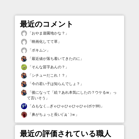
最近のコメント
「
おやま遊園地かな？
」
「
映画化してて草
」
「
ポキムン
」
「
最近値が落ち着いてきたのに
」
「
そんな苗字あんの？
」
「
シチューだこれ！？
」
「
今の若い子は知らんでしょ？
」
「
後になって「絵？あれ本気にしたの？ウケるw」っ
て言いそう
」
「
△もなく…ぎゃひゃひゃひゃひゃ(ボケ狆)
」
「
鼻がちょっと長い(´д｀)ｗ
」
最近の評価されている職人