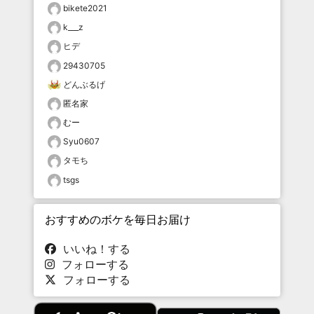
bikete2021
k___z
ヒデ
29430705
どんぶるげ
匿名家
むー
Syu0607
タモち
tsgs
おすすめのボケを毎日お届け
いいね！する
フォローする
フォローする