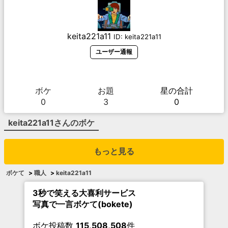
keita221a11
ID:
keita221a11
ユーザー通報
ボケ
お題
星の合計
0
3
0
keita221a11
さんのボケ
もっと見る
ボケて
>
職人
>
keita221a11
3秒で笑える大喜利サービス
写真で一言ボケて(bokete)
ボケ投稿数
115,508,508
件