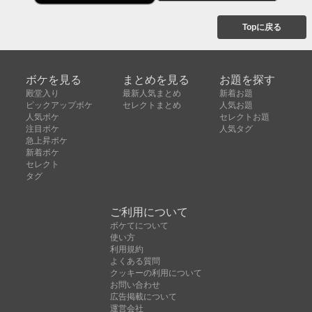
Topに戻る
ボケを見る
まとめを見る
お題を探す
殿堂入り
最新人気まとめ
新着お題
ピックアップボケ
セレクトまとめ
人気お題
人気ボケ
セレクトお題
注目ボケ
人気タグ
急上昇ボケ
新着ボケ
セレクト
タグ
ご利用について
ボケてについて
使い方
利用規約
よくある質問
クッキーの利用について
お問い合わせ
広告掲載について
運営会社