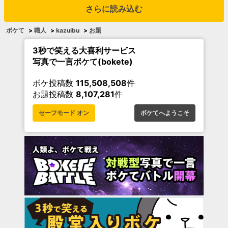
さらに読み込む
ボケて
>
職人
>
kazuibu
>
お題
3秒で笑える大喜利サービス
写真で一言ボケて(bokete)
ボケ投稿数
115,508,508
件
お題投稿数
8,107,281
件
セーフモード オン
ボケてへようこそ