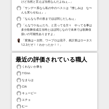
けど当然と言えば当然なんだよねぇ…
」
「
サンデー系なら私の中のベストは『憎しみは な〜
んも実らせねぇ』
」
「
なんなら手の形までほぼ同じだしねぇ
」
「
んなワケねぇだろ、と言ってる方々 やってる事は
多分歌舞伎成立当時とほぼ同じなので未来では歌舞伎
扱いの可能性ありますよ
」
「
変換は一太郎、ワープロは花子、表計算はロータス
1.2.3だぞ！！わかったか！！
」
最近の評価されている職人
くれないか豚を
110nn
なまらは
CIA
キューピー
エチョ
むー