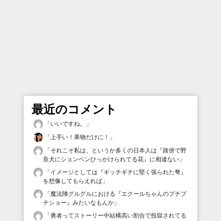
最近のコメント
「
いいですね。
」
「
上手い！果物だけに！
」
「
それこそ私は、というか多くの日本人は『路傍で野
良犬にションベンひっかけられてる花』に相違ない
」
「
イメージとしては『ギッチギチに堅く張られた弩』
を想像してもらえれば
」
「
魔法陣グルグルにおける『エクールちゃんのプチプ
チショー』みたいなもんか
」
「
勇者ってストーリー中結構高い割合で投獄されてる