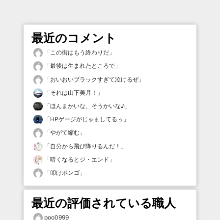
最近のコメント
「
この街はもう終わりだ
」
「
最後は生まれたところで
」
「
おいおいブラックすぎて泣けるぜ
」
「
それは山下美月！
」
「
ほんまかいな、そうかいな♪
」
「
HPゲージがじゃましてるぅ
」
「
やがて縮む
」
「
自分から飛び降りるんだ！
」
「
暗くなるとジ・エンド
」
「
叩けボンゴ
」
最近の評価されている職人
poo0999