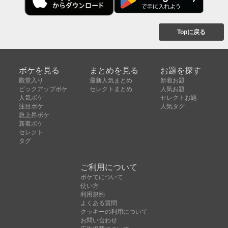
Topに戻る
ボケを見る
まとめを見る
お題を探す
殿堂入り
最新人気まとめ
新着お題
ピックアップボケ
セレクトまとめ
人気お題
人気ボケ
セレクトお題
注目ボケ
人気タグ
急上昇ボケ
新着ボケ
セレクト
タグ
ご利用について
ボケてについて
使い方
利用規約
よくある質問
クッキーの利用について
お問い合わせ