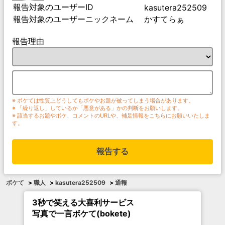
報告対象のユーザーID
kasutera252509
報告対象のユーザーニックネーム
かすてらぁ
報告理由
※ ボケては性質上どうしてもボケやお題が被ってしまう場合があります。
※ 「繰り返し」しているか「悪意がある」かの判断をお願いします。
※ 該当するお題やボケ、コメントのURLや、補足情報をこちらにお願いいたしま
す。
報告する
ボケて
>
職人
>
kasutera252509
>
通報
3秒で笑える大喜利サービス
写真で一言ボケて(bokete)