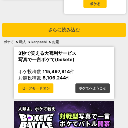
ボケる
さらに読み込む
ボケて
>
職人
>
kanpachi
>
お題
3秒で笑える大喜利サービス
写真で一言ボケて(bokete)
ボケ投稿数
115,497,914
件
お題投稿数
8,106,244
件
セーフモード オン
ボケてへようこそ