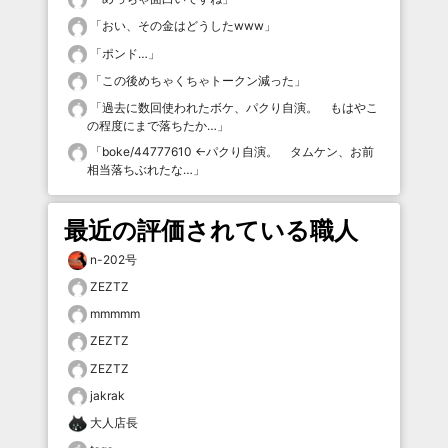
「
おい、その金はどうしたwww
」
「
ポンド…
」
「
この後めちゃくちゃトークン減った
」
「
過去に数回使われたボケ、パクり自演。 もはやこ
の程度にまで落ちたか…
」
「
boke/44777610 ←パクり自演。 タムケン、お前
相当落ちぶれたな…
」
最近の評価されている職人
n-202号
ZEZTZ
mmmmm
ZEZTZ
ZEZTZ
jakrak
大人店長