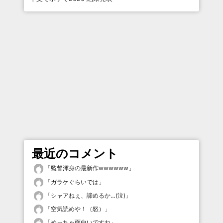
最近のコメント
「
監督渾身の最新作wwwwww
」
「
ガラケぐらいでは
」
「
シャアねぇ、諦めるか…(泣)
」
「
空気読めや！（怒）
」
「
めっちゃ面白いですね
」