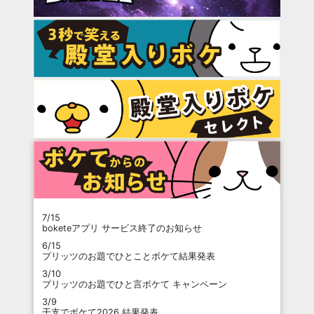
7/15
boketeアプリ サービス終了のお知らせ
6/15
プリッツのお題でひとことボケて結果発表
3/10
プリッツのお題でひと言ボケて キャンペーン
3/9
干支でボケて2026 結果発表