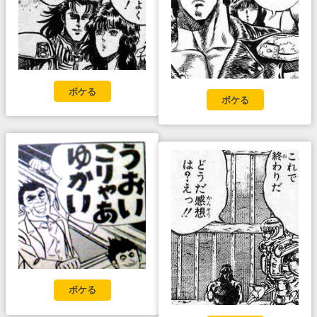
ボケる
ボケる
ボケる