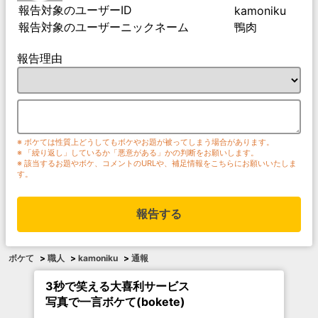
報告対象のユーザーID
kamoniku
報告対象のユーザーニックネーム
鴨肉
報告理由
※ ボケては性質上どうしてもボケやお題が被ってしまう場合があります。
※ 「繰り返し」しているか「悪意がある」かの判断をお願いします。
※ 該当するお題やボケ、コメントのURLや、補足情報をこちらにお願いいたしま
す。
報告する
ボケて
>
職人
>
kamoniku
>
通報
3秒で笑える大喜利サービス
写真で一言ボケて(bokete)