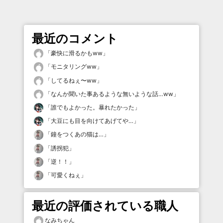
最近のコメント
「
豪快に滑るかもww
」
「
モニタリングww
」
「
してるねぇ〜ww
」
「
なんか聞いた事あるような無いような話…ww
」
「
誰でもよかった。暴れたかった
」
「
大豆にも目を向けてあげてや…
」
「
鐘をつくあの猫は…
」
「
誘拐犯
」
「
逆！！
」
「
可愛くねぇ
」
最近の評価されている職人
なみちゃん