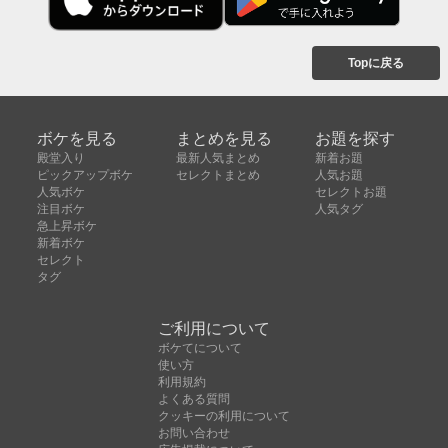
Topに戻る
ボケを見る
まとめを見る
お題を探す
殿堂入り
最新人気まとめ
新着お題
ピックアップボケ
セレクトまとめ
人気お題
人気ボケ
セレクトお題
注目ボケ
人気タグ
急上昇ボケ
新着ボケ
セレクト
タグ
ご利用について
ボケてについて
使い方
利用規約
よくある質問
クッキーの利用について
お問い合わせ