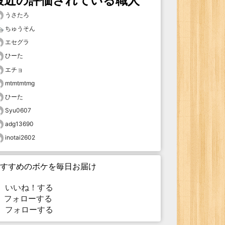
最近の評価されている職人
うさたろ
ちゅうそん
エセグラ
ひーた
エチョ
mtmtmtmg
ひーた
Syu0607
adg13690
inotai2602
すすめのボケを毎日お届け
いいね！する
フォローする
フォローする