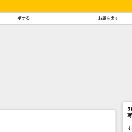
ボケる
お題を出す
3
写