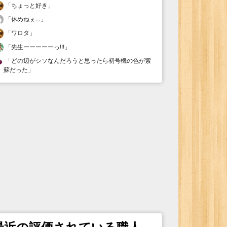
「
ちょっと好き
」
「
休めねぇ…
」
「
ワロタ
」
「
先生ーーーーーっ!!!
」
「
どの辺がシソなんだろうと思ったら初号機の色が紫
蘇だった
」