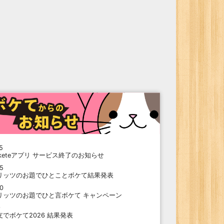
5
oketeアプリ サービス終了のお知らせ
15
リッツのお題でひとことボケて結果発表
10
リッツのお題でひと言ボケて キャンペーン
9
支でボケて2026 結果発表