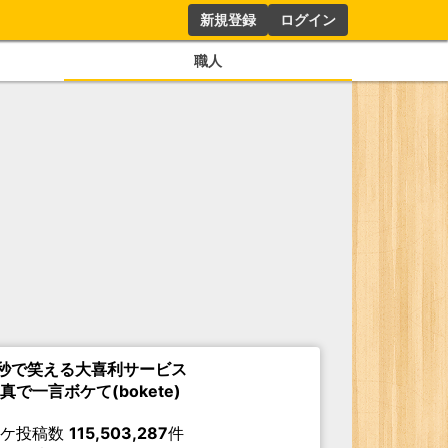
新規登録
ログイン
職人
秒で笑える大喜利サービス
真で一言ボケて(bokete)
ボケ投稿数
115,503,287
件