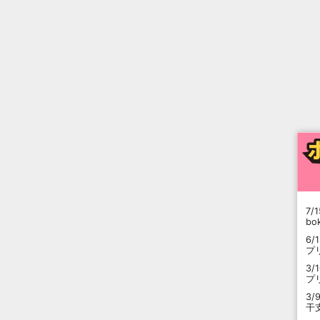
7/1
b
6/
プ
3/
プ
3/
干