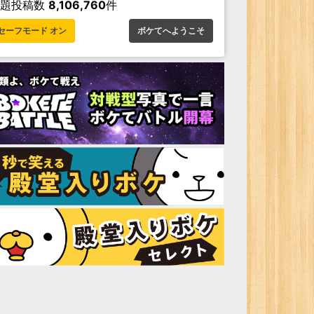
お題投稿数
8,106,760
件
セーフモード オン
ボケてへようこそ