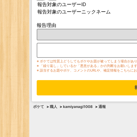
報告対象のユーザーID
報告対象のユーザーニックネーム
報告理由
※ ボケては性質上どうしてもボケやお題が被ってしまう場合があ
※ 「繰り返し」しているか「悪意がある」かの判断をお願いしま
※ 該当するお題やボケ、コメントのURLや、補足情報をこちらに
ボケて
>
職人
>
kamiyanagi1008
>
通報