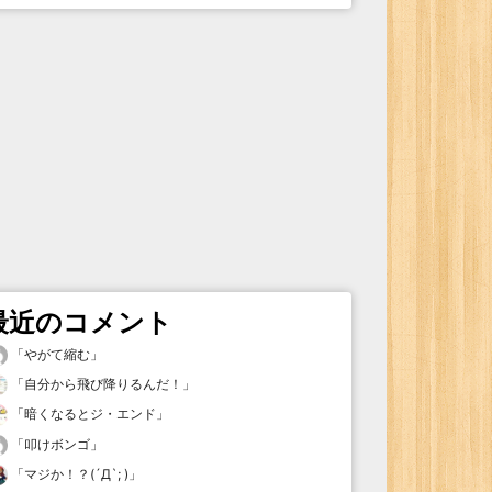
最近のコメント
「
やがて縮む
」
「
自分から飛び降りるんだ！
」
「
暗くなるとジ・エンド
」
「
叩けボンゴ
」
「
マジか！？(´Д`; )
」