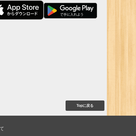
Topに戻る
て