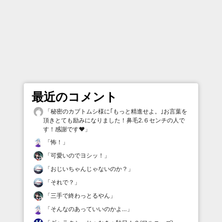
最近のコメント
「
秘密のカブトムシ様に｢もっと精進せよ。｣お言葉を
頂きとても励みになりました！鼻毛2.６センチの人で
す！感謝です♥️
」
「
怖！
」
「
可愛いのでヨシッ！
」
「
おじいちゃんじゃないのか？
」
「
それで？
」
「
三手で終わっとるやん
」
「
そんなのあっていいのかよ…
」