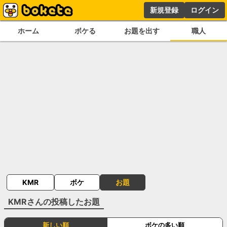
新規登録
ログイン
ホーム
ボケる
お題を出す
職人
KMR
ボケ
お題
KMR
さんの投稿したお題
新しい順
ボケの多い順