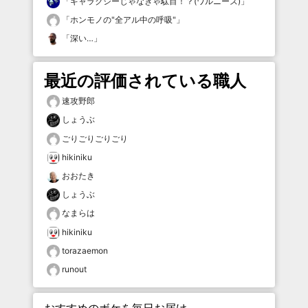
「
ギャラクシーじゃなきゃ駄目！？(ワルニーズ)
」
「
ホンモノの"全アル中の呼吸"
」
「
深い…
」
最近の評価されている職人
速攻野郎
しょうぶ
ごりごりごりごり
hikiniku
おおたき
しょうぶ
なまらは
hikiniku
torazaemon
runout