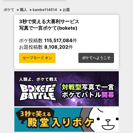
ボケて
>
職人
>
kambe114514
>
お題
3秒で笑える大喜利サービス
写真で一言ボケて(bokete)
ボケ投稿数
115,517,084
件
お題投稿数
8,108,202
件
セーフモード オン
ボケてへようこそ