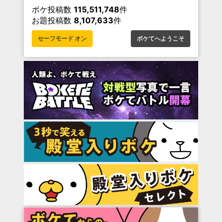
ボケ投稿数
115,511,748
件
お題投稿数
8,107,633
件
セーフモード オン
ボケてへようこそ