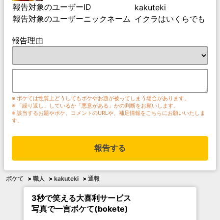
報告対象のユーザーID
kakuteki
報告対象のユーザーニックネーム
イクラはいくらでも
報告理由
※ ボケては性質上どうしてもボケやお題が被ってしまう場合があります。
※ 「繰り返し」しているか「悪意がある」かの判断をお願いします。
※ 該当するお題やボケ、コメントのURLや、補足情報をこちらにお願いいたしま
す。
報告する
ボケて
>
職人
>
kakuteki
>
通報
3秒で笑える大喜利サービス
写真で一言ボケて(bokete)