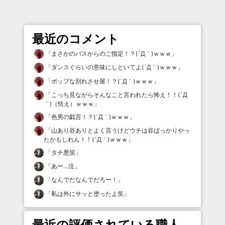
最近のコメント
「
まさかのバスからのご指定！？(´Д｀)ｗｗｗ
」
「
ダンスぐらいの意味にしといてよ(´Д｀)ｗｗｗ
」
「
ポップな別れさせ屋！？(´Д｀)ｗｗｗ
」
「
こっち見ながらそんなこと言われたら怖え！！(´Д
｀)（怯え）ｗｗｗ
」
「
色男の戯言！？(´Д｀)ｗｗｗ
」
「
山あり谷ありとよく言うけどウチは谷ばっかりやっ
たかもしれん！！(´Д｀)ｗｗｗ
」
「
タチ悪笑
」
「
あー…泣
」
「
なんでだなんでだろー！
」
「
私は外にサッと塗ったよ笑
」
最近の評価されている職人