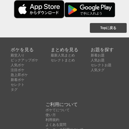
Topに戻る
ボケを見る
まとめを見る
お題を探す
殿堂入り
最新人気まとめ
新着お題
ピックアップボケ
セレクトまとめ
人気お題
人気ボケ
セレクトお題
注目ボケ
人気タグ
急上昇ボケ
新着ボケ
セレクト
タグ
ご利用について
ボケてについて
使い方
利用規約
よくある質問