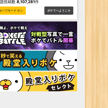
お題投稿数
8,107,281
件
セーフモード オン
ボケてへようこそ