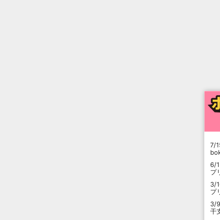
7/1
b
6/
プ
3/
プ
3/
干