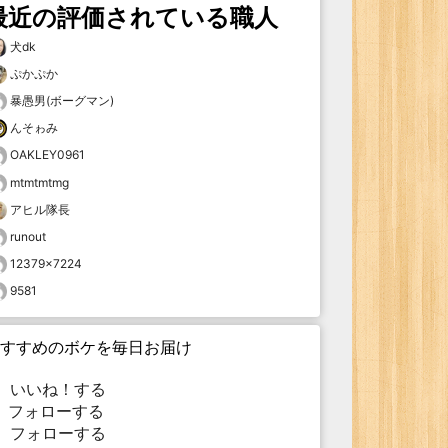
最近の評価されている職人
犬dk
ぷかぷか
暴愚男(ボーグマン)
んそゎみ
OAKLEY0961
mtmtmtmg
アヒル隊長
runout
12379×7224
9581
すすめのボケを毎日お届け
いいね！する
フォローする
フォローする