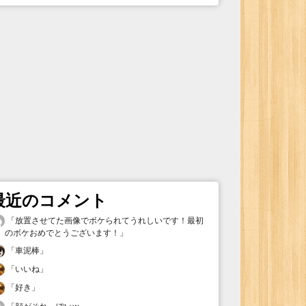
最近のコメント
「
放置させてた画像でボケられてうれしいです！最初
のボケおめでとうございます！
」
「
車泥棒
」
「
いいね
」
「
好き
」