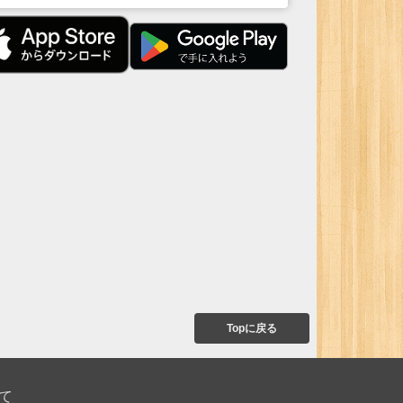
Topに戻る
て