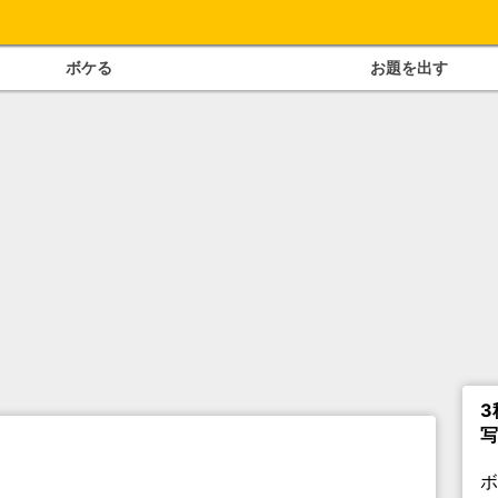
ボケる
お題を出す
3
写