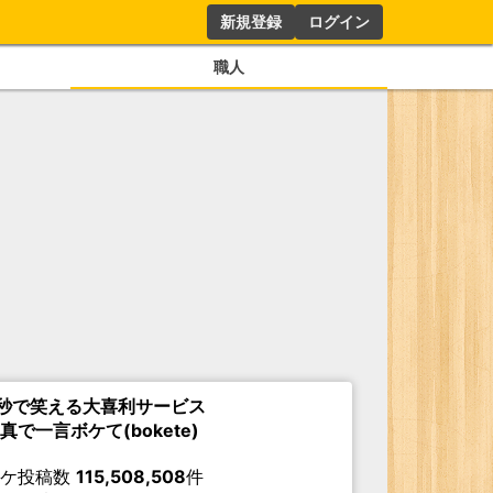
新規登録
ログイン
職人
秒で笑える大喜利サービス
真で一言ボケて(bokete)
ボケ投稿数
115,508,508
件