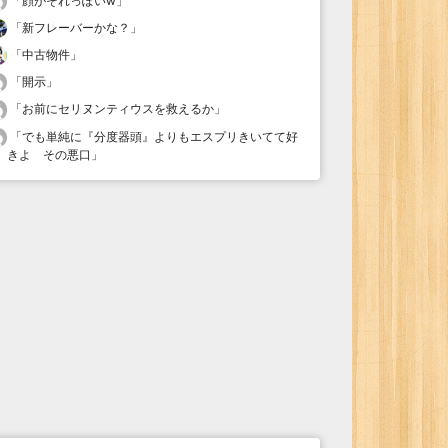
「
顔がそれっぽいw
」
「
新フレーバーかな？
」
「
中古物件
」
「
開示
」
「
お前にセリヌンティウスを救えるか
」
「
でも単純に『分度器頭』よりもエスプリきいてて好
きよ その悪口
」