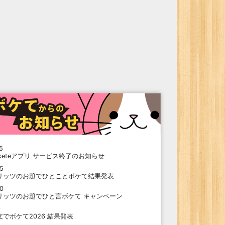
5
oketeアプリ サービス終了のお知らせ
15
リッツのお題でひとことボケて結果発表
10
リッツのお題でひと言ボケて キャンペーン
9
支でボケて2026 結果発表