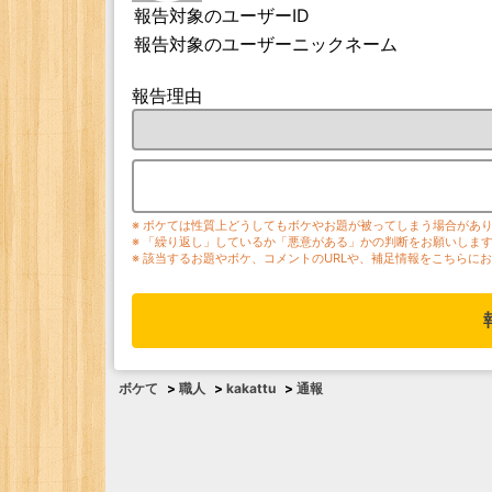
報告対象のユーザーID
報告対象のユーザーニックネーム
報告理由
※ ボケては性質上どうしてもボケやお題が被ってしまう場合があ
※ 「繰り返し」しているか「悪意がある」かの判断をお願いしま
※ 該当するお題やボケ、コメントのURLや、補足情報をこちらに
ボケて
>
職人
>
kakattu
>
通報