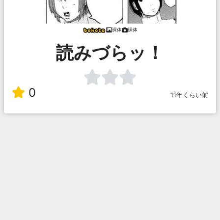
裸体
裸体
読みづらッ！
0
11年くらい前