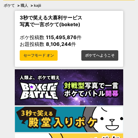
ボケて
>
職人
>
kajii
3秒で笑える大喜利サービス
写真で一言ボケて(bokete)
ボケ投稿数
115,495,876
件
お題投稿数
8,106,244
件
セーフモード オン
ボケてへようこそ