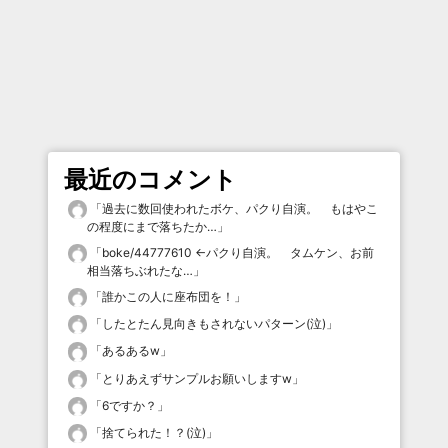
最近のコメント
「
過去に数回使われたボケ、パクり自演。 もはやこ
の程度にまで落ちたか…
」
「
boke/44777610 ←パクり自演。 タムケン、お前
相当落ちぶれたな…
」
「
誰かこの人に座布団を！
」
「
したとたん見向きもされないパターン(泣)
」
「
あるあるw
」
「
とりあえずサンプルお願いしますw
」
「
6ですか？
」
「
捨てられた！？(泣)
」