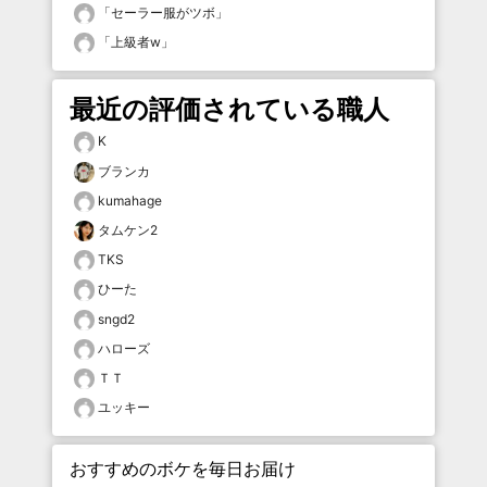
「
セーラー服がツボ
」
「
上級者w
」
最近の評価されている職人
K
ブランカ
kumahage
タムケン2
TKS
ひーた
sngd2
ハローズ
ＴＴ
ユッキー
おすすめのボケを毎日お届け