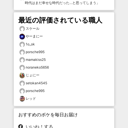
時代はまだ幸せな時代だった…と思ってしまう
」
最近の評価されている職人
スケール
やーまにー
1o_ok
porsche995
mamakiss25
noraneko5656
じょにー
setokan4545
porsche995
レッド
おすすめのボケを毎日お届け
いいね！する