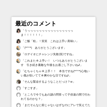
最近のコメント
「
うっっっっっっっっっっっっっっっっ
ま！！！！！！
」
「
ご飯「粒」！笑笑 これは上手い美味い
」
「
(*^^*) ありがとうございます
」
「
ロデイオにチャレンジ失敗(笑)ですね
」
「
これまた☆上手い！ いつもありがとうございま
す 引き続き素敵な午後をお過ごし下さいね♪
」
「
むちゃくちゃ☆上手！！ 本当ですね(*^^*)心地い
い風が吹いてて☆爽やかな日ですね♪
」
「
そんな緊迫するようなことだっけ？w
」
「
すごすぎ
」
「
ところで今でもあの謎の問答って子供達の間で行わ
れてるのかな？
」
「
まだそんなに前じゃないはずなのにアレで笑えてた