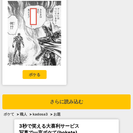
ボケる
さらに読み込む
ボケて
>
職人
>
kadosa3
>
お題
3秒で笑える大喜利サービス
写真で一言ボケて(bokete)