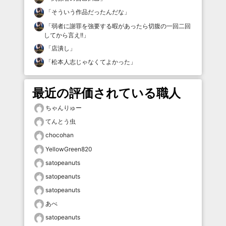
「
そういう作品だったんだな
」
「
弱者に謝罪を強要する暇があったら切腹の一回二回
してから言え!!
」
「
店潰し
」
「
松本人志じゃなくてよかった
」
最近の評価されている職人
ちゃんりゅー
てんとう虫
chocohan
YellowGreen820
satopeanuts
satopeanuts
satopeanuts
あべ
satopeanuts