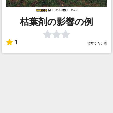
ぷっすんQ
ぷっすんQ
枯葉剤の影響の例
1
17年くらい前