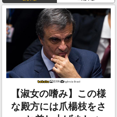
逆回転
Agência Brasil
【淑女の嗜み】この様
な殿方には爪楊枝をさ