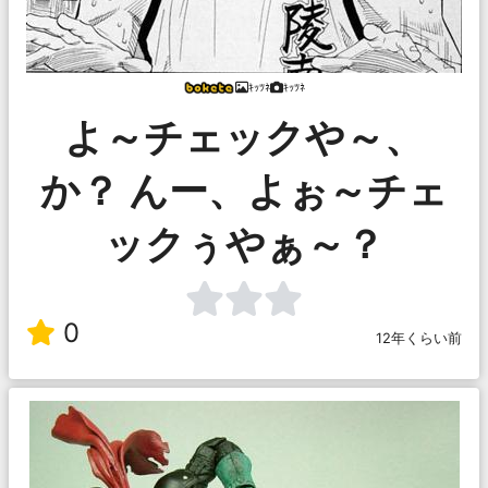
ｷｯﾂﾈ
ｷｯﾂﾈ
よ～チェックや～、
か？ んー、よぉ～チェ
ックぅやぁ～？
0
12年くらい前