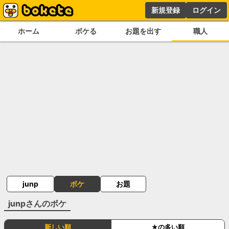
新規登録
ログイン
ホーム
ボケる
お題を出す
職人
junp
ボケ
お題
junp
さんのボケ
新しい順
★の多い順