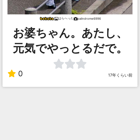
はらへった
palindrome6996
お婆ちゃん。あたし、
元気でやっとるだで。
0
17年くらい前