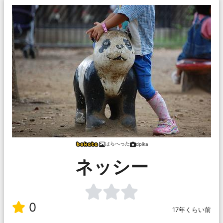
はらへった
dpika
ネッシー
0
17年くらい前