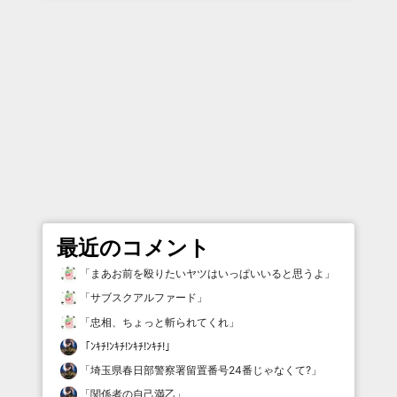
最近のコメント
「
まあお前を殴りたいヤツはいっぱいいると思うよ
」
「
サブスクアルファード
」
「
忠相、ちょっと斬られてくれ
」
「
ﾝｷﾁ!ﾝｷﾁ!ﾝｷﾁ!ﾝｷﾁ!
」
「
埼玉県春日部警察署留置番号24番じゃなくて?
」
「
関係者の自己満乙
」