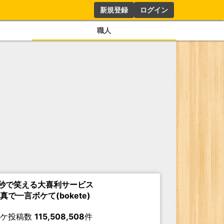
新規登録
ログイン
職人
秒で笑える大喜利サービス
真で一言ボケて(bokete)
ボケ投稿数
115,508,508
件