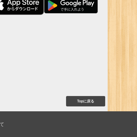
Topに戻る
て