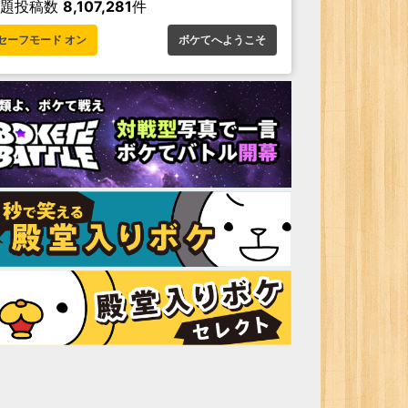
お題投稿数
8,107,281
件
セーフモード オン
ボケてへようこそ