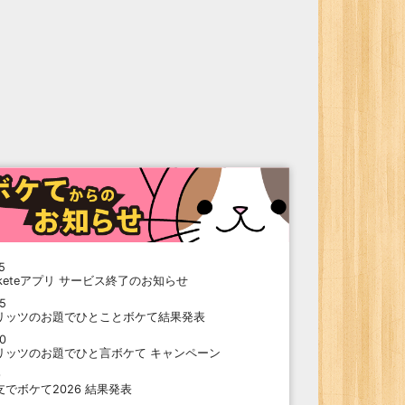
5
oketeアプリ サービス終了のお知らせ
15
リッツのお題でひとことボケて結果発表
10
リッツのお題でひと言ボケて キャンペーン
9
支でボケて2026 結果発表