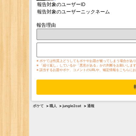
報告対象のユーザーID
報告対象のユーザーニックネーム
報告理由
※ ボケては性質上どうしてもボケやお題が被ってしまう場合があ
※ 「繰り返し」しているか「悪意がある」かの判断をお願いしま
※ 該当するお題やボケ、コメントのURLや、補足情報をこちらに
ボケて
>
職人
>
jungle2cat
>
通報