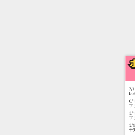
7/1
b
6/
プ
3/
プ
3/
干