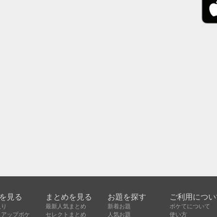
を見る
まとめを見る
お題を探す
ご利用につい
入り
最新人気まとめ
新着お題
ボケてについて
クアップボケ
セレクトまとめ
人気お題
使い方