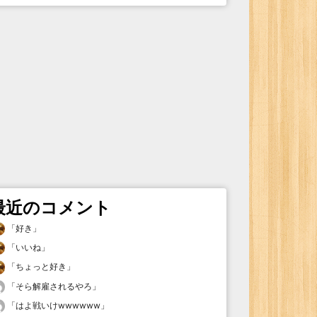
最近のコメント
「
好き
」
「
いいね
」
「
ちょっと好き
」
「
そら解雇されるやろ
」
「
はよ戦いけwwwwww
」