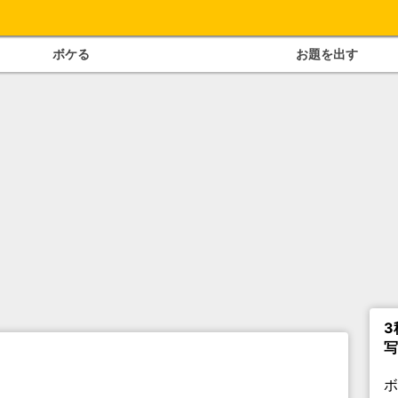
ボケる
お題を出す
3
写