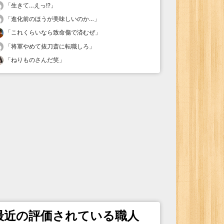
「
生きて…えっ!?
」
「
進化前のほうが美味しいのか…
」
「
これくらいなら致命傷で済むぜ
」
「
将軍やめて抜刀斎に転職しろ
」
「
ねりものさんだ笑
」
最近の評価されている職人