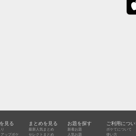
を見る
まとめを見る
お題を探す
ご利用につい
入り
最新人気まとめ
新着お題
ボケてについて
クアップボケ
セレクトまとめ
人気お題
使い方