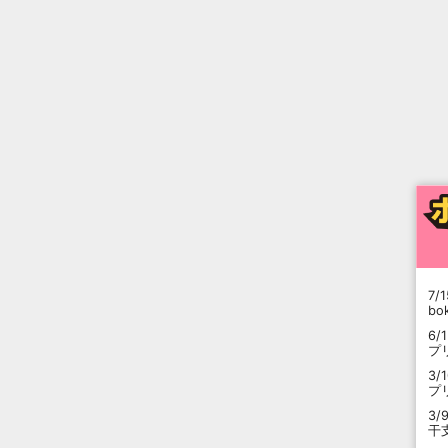
7/1
b
6/
プ
3/
プ
3/
干