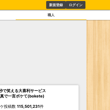
新規登録
ログイン
職人
秒で笑える大喜利サービス
真で一言ボケて(bokete)
ボケ投稿数
115,501,231
件