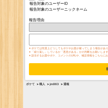
報告対象のユーザーID
報告対象のユーザーニックネーム
報告理由
※ ボケては性質上どうしてもボケやお題が被ってしまう場合があ
※ 「繰り返し」しているか「悪意がある」かの判断をお願いしま
※ 該当するお題やボケ、コメントのURLや、補足情報をこちらに
ボケて
>
職人
>
jm863
>
通報