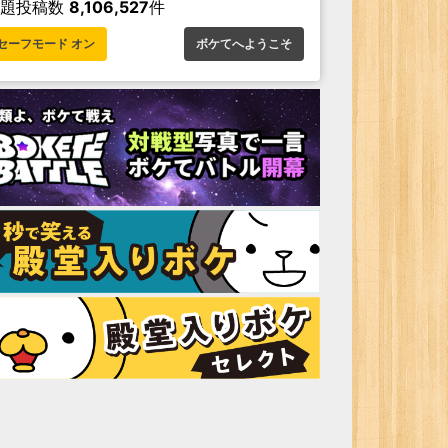
お題投稿数
8,106,527
件
セーフモード オン
ボケてへようこそ