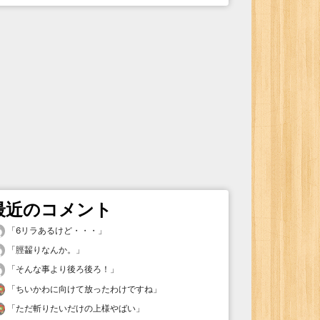
最近のコメント
「
6リラあるけど・・・
」
「
脛齧りなんか。
」
「
そんな事より後ろ後ろ！
」
「
ちいかわに向けて放ったわけですね
」
「
ただ斬りたいだけの上様やばい
」