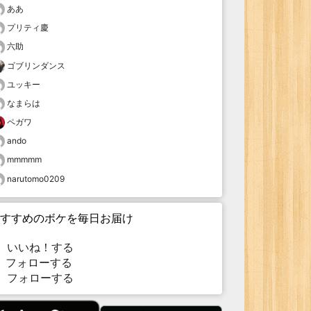
ああ
プリティ慶
六助
ゴブリンダンス
ユッキー
なまらは
ペガワ
ando
mmmmm
narutomo0209
すすめのボケを毎日お届け
いいね！する
フォローする
フォローする