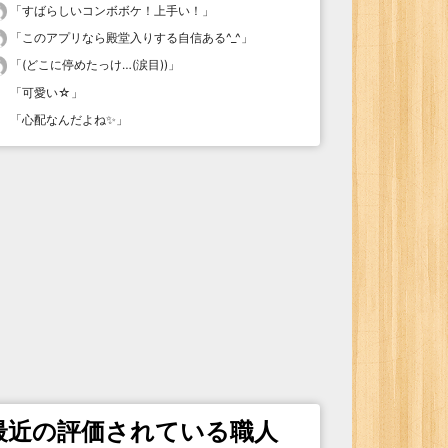
「
すばらしいコンボボケ！上手い！
」
「
このアプリなら殿堂入りする自信ある^_^
」
「
(どこに停めたっけ…(涙目))
」
「
可愛い☆
」
「
心配なんだよね✨
」
最近の評価されている職人