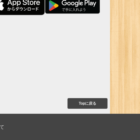
Topに戻る
て