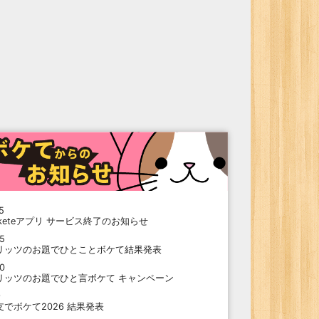
5
oketeアプリ サービス終了のお知らせ
15
リッツのお題でひとことボケて結果発表
10
リッツのお題でひと言ボケて キャンペーン
9
支でボケて2026 結果発表