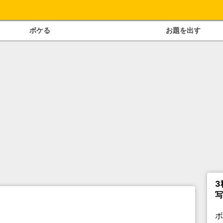
ボケる
お題を出す
3
写