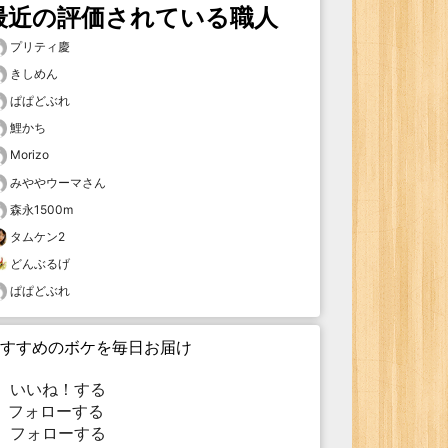
最近の評価されている職人
プリティ慶
きしめん
ぱぱどぶれ
鯉かち
Morizo
みややウーマさん
森永1500m
タムケン2
どんぶるげ
ぱぱどぶれ
すすめのボケを毎日お届け
いいね！する
フォローする
フォローする