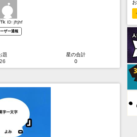
ffk
ID:
jftjhf
ーザー通報
お題
星の合計
26
0