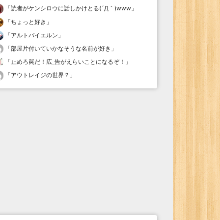
「
読者がケンシロウに話しかけとる(´Д｀)www
」
「
ちょっと好き
」
「
アルトバイエルン
」
「
部屋片付いていかなそうな名前が好き
」
「
止めろ罠だ！広_告がえらいことになるぞ！
」
「
アウトレイジの世界？
」