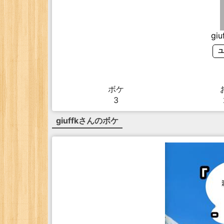
giu
ユ
ボケ
3
giuffk
さんのボケ