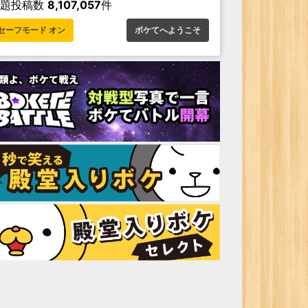
お題投稿数
8,107,057
件
セーフモード オン
ボケてへようこそ