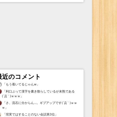
最近のコメント
「
もう着いてるじゃんw
」
「
利口ぶって漢字を書き散らしているが未熟である
(´Д｀)ｗｗｗ
」
「
さ、流石に分からん…。ギブアップです(´Д｀)ｗｗ
ｗ
」
「
現実ではすることのない会話第3位
」