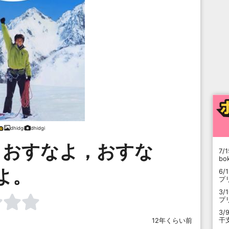
dhidgi
dhidgi
，おすなよ，おすな
7/1
b
よ。
6/
プ
3/
プ
3/
干
12年くらい前