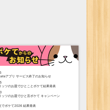
5
oketeアプリ サービス終了のお知らせ
15
リッツのお題でひとことボケて結果発表
10
リッツのお題でひと言ボケて キャンペーン
9
支でボケて2026 結果発表