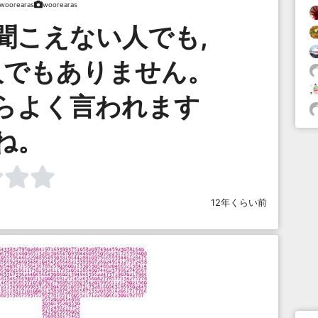
woorearas
woorearas
聞こえない人でも,
人でもありません。
らよく言われます
ね。
12年くらい前