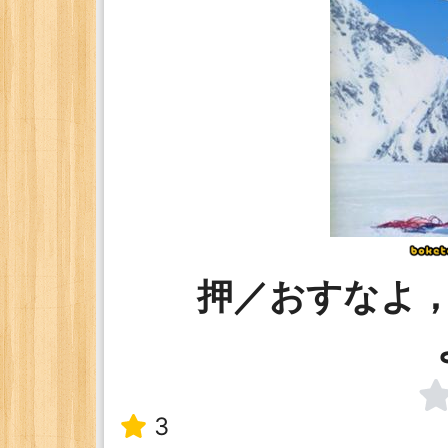
押／おすなよ
3