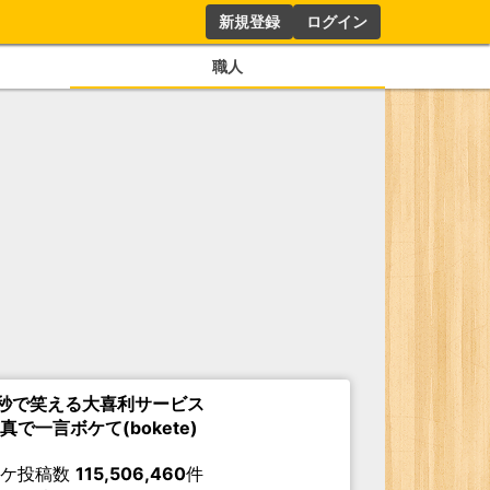
新規登録
ログイン
職人
秒で笑える大喜利サービス
真で一言ボケて(bokete)
ボケ投稿数
115,506,460
件