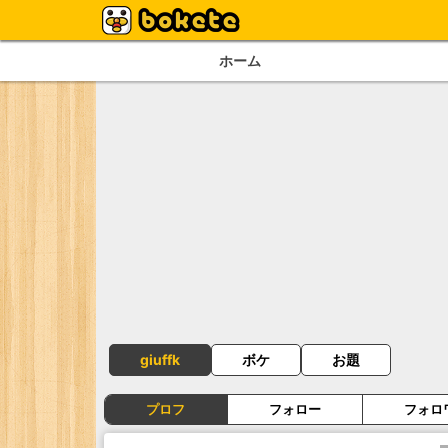
ホーム
giuffk
ボケ
お題
プロフ
フォロー
フォロ