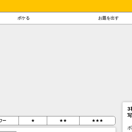
ボケる
お題を出す
3
写
ワー
★
★★
★★★