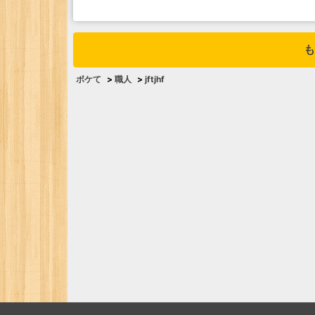
も
ボケて
>
職人
>
jftjhf