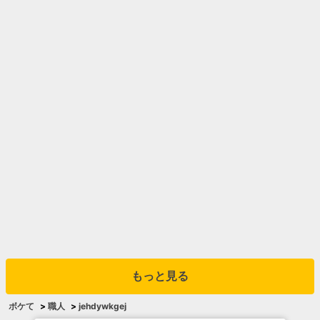
もっと見る
ボケて
>
職人
>
jehdywkgej