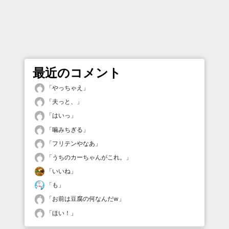
最近のコメント
「
やっちゃえ
」
「
夫っと、
」
「
はいっ
」
「
噛みちぎる
」
「
フリテンやなあ
」
「
うちのカーちゃんがこれ。
」
「
いいね
」
「
も
」
「
お前は豆腐の何なんだw
」
「
ほい！
」