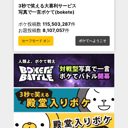
3秒で笑える大喜利サービス
写真で一言ボケて(bokete)
ボケ投稿数
115,503,287
件
お題投稿数
8,107,057
件
セーフモード オン
ボケてへようこそ