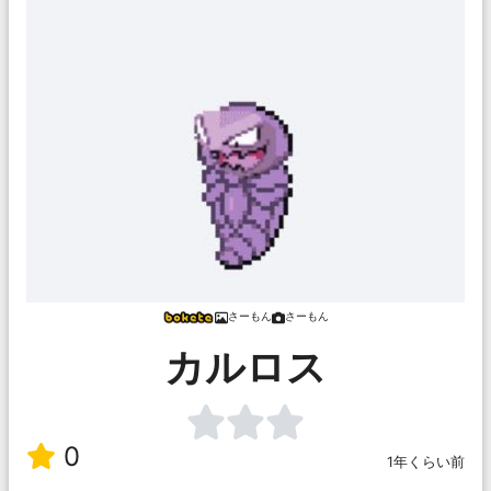
さーもん
さーもん
カルロス
0
1年くらい前