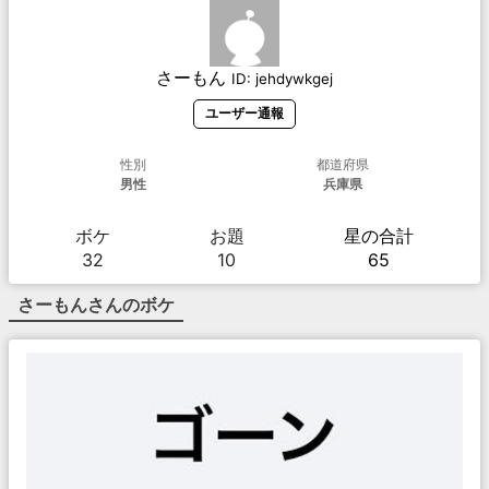
さーもん
ID:
jehdywkgej
ユーザー通報
性別
都道府県
男性
兵庫県
ボケ
お題
星の合計
32
10
65
さーもん
さんのボケ