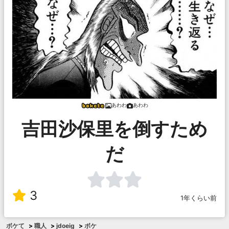
あわわ
あわわ
吉田沙保里を倒すため
だ
3
1年くらい前
ボケて
>
職人
>
jdoeig
>
ボケ