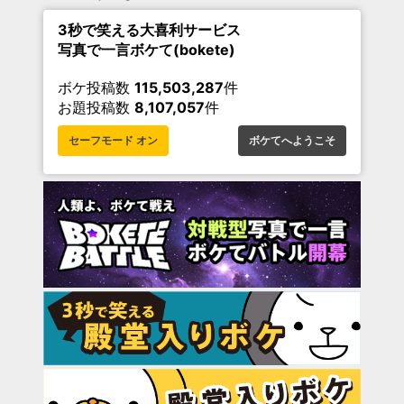
3秒で笑える大喜利サービス
写真で一言ボケて(bokete)
ボケ投稿数
115,503,287
件
お題投稿数
8,107,057
件
セーフモード オン
ボケてへようこそ