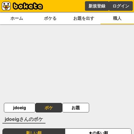
新規登録
ログイン
ホーム
ボケる
お題を出す
職人
jdoeig
ボケ
お題
jdoeig
さんのボケ
新しい順
★の多い順