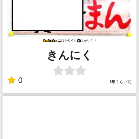
はかりうり
はかりうり
きんにく
0
1年くらい前