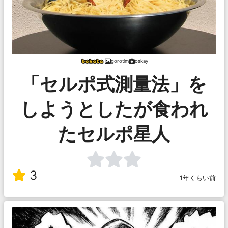
gorotim
oskay
「セルポ式測量法」を
しようとしたが食われ
たセルポ星人
3
1年くらい前