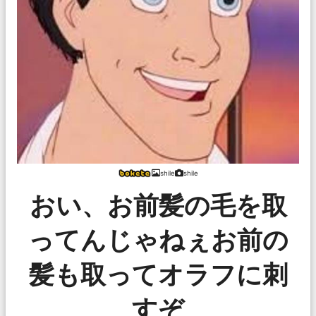
shile
shile
おい、お前髪の毛を取
ってんじゃねぇお前の
髪も取ってオラフに刺
すぞ