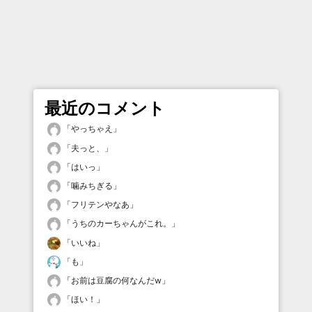
最近のコメント
「
やっちゃえ
」
「
夫っと、
」
「
はいっ
」
「
噛みちぎる
」
「
フリテンやなあ
」
「
うちのカーちゃんがこれ。
」
「
いいね
」
「
も
」
「
お前は豆腐の何なんだw
」
「
ほい！
」