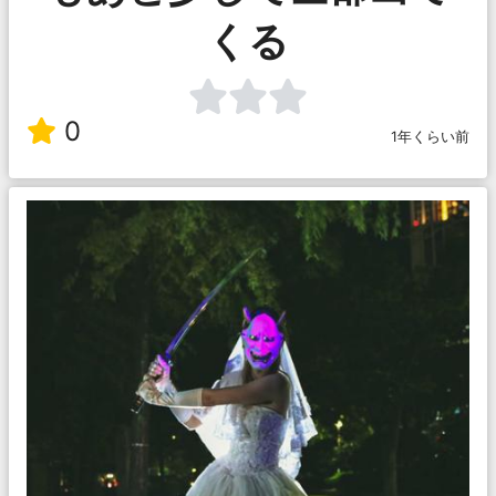
くる
0
1年くらい前