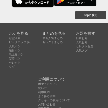
Topに戻る
ボケを見る
まとめを見る
お題を探す
殿堂入り
最新人気まとめ
新着お題
ピックアップボケ
セレクトまとめ
人気お題
人気ボケ
セレクトお題
注目ボケ
人気タグ
急上昇ボケ
新着ボケ
セレクト
タグ
ご利用について
ボケてについて
使い方
利用規約
よくある質問
クッキーの利用について
お問い合わせ