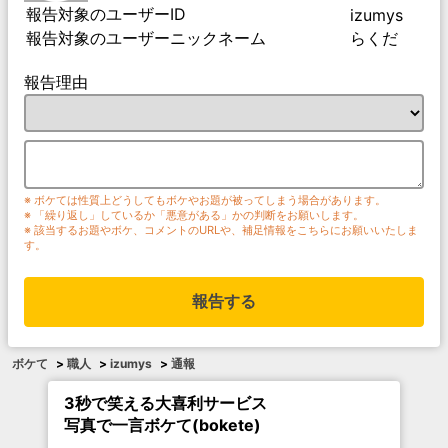
報告対象のユーザーID
izumys
報告対象のユーザーニックネーム
らくだ
報告理由
※ ボケては性質上どうしてもボケやお題が被ってしまう場合があります。
※ 「繰り返し」しているか「悪意がある」かの判断をお願いします。
※ 該当するお題やボケ、コメントのURLや、補足情報をこちらにお願いいたしま
す。
報告する
ボケて
>
職人
>
izumys
>
通報
3秒で笑える大喜利サービス
写真で一言ボケて(bokete)