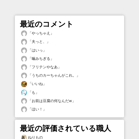
最近のコメント
「
やっちゃえ
」
「
夫っと、
」
「
はいっ
」
「
噛みちぎる
」
「
フリテンやなあ
」
「
うちのカーちゃんがこれ。
」
「
いいね
」
「
も
」
「
お前は豆腐の何なんだw
」
「
ほい！
」
最近の評価されている職人
ねりもの