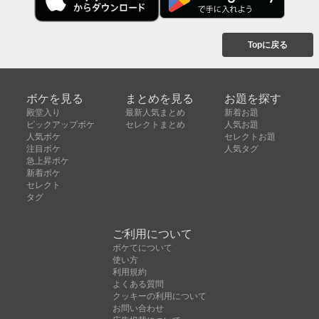
Topに戻る
ボケを見る
まとめを見る
お題を探す
殿堂入り
最新人気まとめ
新着お題
ピックアップボケ
セレクトまとめ
人気お題
人気ボケ
セレクトお題
注目ボケ
人気タグ
急上昇ボケ
新着ボケ
セレクト
タグ
ご利用について
ボケてについて
使い方
利用規約
よくある質問
クッキーの利用について
お問い合わせ