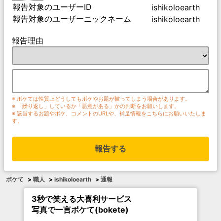
報告対象のユーザーID
ishikoloearth
報告対象のユーザーニックネーム
ishikoloearth
報告理由
※ ボケては性質上どうしてもボケやお題が被ってしまう場合があります。
※ 「繰り返し」しているか「悪意がある」かの判断をお願いします。
※ 該当するお題やボケ、コメントのURLや、補足情報をこちらにお願いいたしま
す。
報告する
ボケて
>
職人
>
ishikoloearth
>
通報
3秒で笑える大喜利サービス
写真で一言ボケて(bokete)