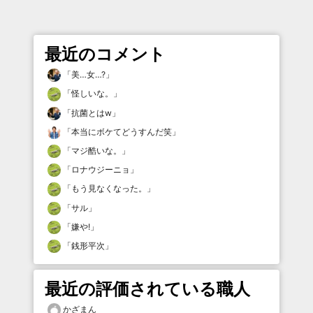
最近のコメント
「
美…女…?
」
「
怪しいな。
」
「
抗菌とはw
」
「
本当にボケてどうすんだ笑
」
「
マジ酷いな。
」
「
ロナウジーニョ
」
「
もう見なくなった。
」
「
サル
」
「
嫌や!
」
「
銭形平次
」
最近の評価されている職人
かざまん