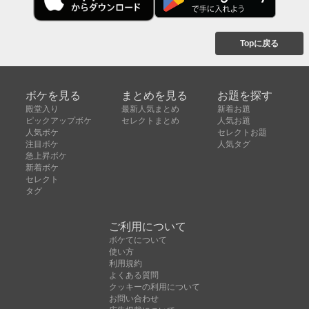
Topに戻る
ボケを見る
まとめを見る
お題を探す
殿堂入り
最新人気まとめ
新着お題
ピックアップボケ
セレクトまとめ
人気お題
人気ボケ
セレクトお題
注目ボケ
人気タグ
急上昇ボケ
新着ボケ
セレクト
タグ
ご利用について
ボケてについて
使い方
利用規約
よくある質問
クッキーの利用について
お問い合わせ