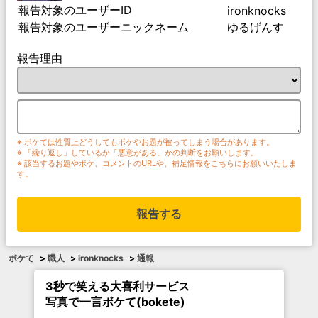
報告対象のユーザーID
ironknocks
報告対象のユーザーニックネーム
ゆるげんす
報告理由
※ ボケては性質上どうしてもボケやお題が被ってしまう場合があります。
※ 「繰り返し」しているか「悪意がある」かの判断をお願いします。
※ 該当するお題やボケ、コメントのURLや、補足情報をこちらにお願いいたしま
す。
報告する
ボケて
>
職人
>
ironknocks
>
通報
3秒で笑える大喜利サービス
写真で一言ボケて(bokete)