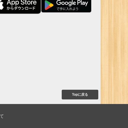
Topに戻る
て