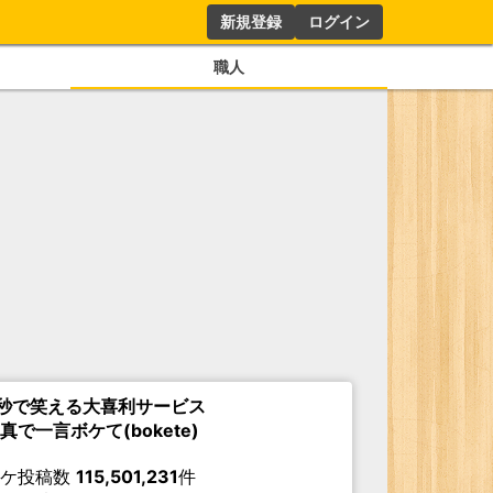
新規登録
ログイン
職人
秒で笑える大喜利サービス
真で一言ボケて(bokete)
ボケ投稿数
115,501,231
件