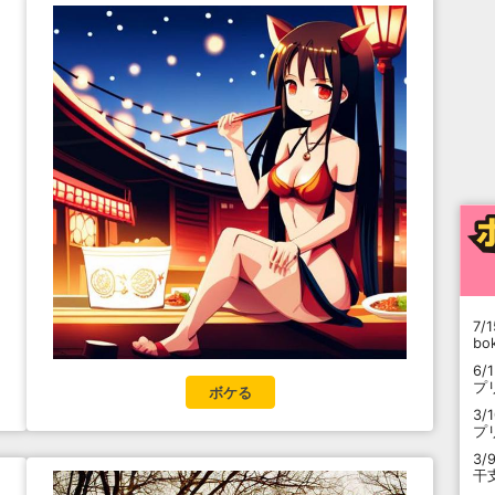
7/1
b
6/
プ
ボケる
3/
プ
3/
干