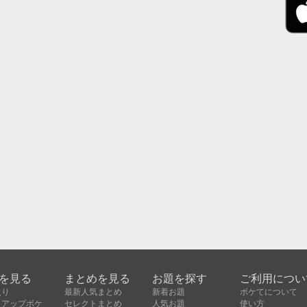
を見る
まとめを見る
お題を探す
ご利用につい
入り
最新人気まとめ
新着お題
ボケてについて
クアップボケ
セレクトまとめ
人気お題
使い方