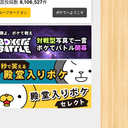
お題投稿数
8,106,527
件
セーフモード オン
ボケてへようこそ