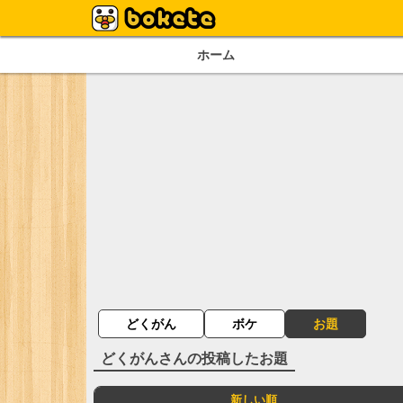
ホーム
どくがん
ボケ
お題
どくがん
さんの投稿したお題
新しい順