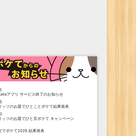
5
oketeアプリ サービス終了のお知らせ
15
リッツのお題でひとことボケて結果発表
10
リッツのお題でひと言ボケて キャンペーン
9
支でボケて2026 結果発表