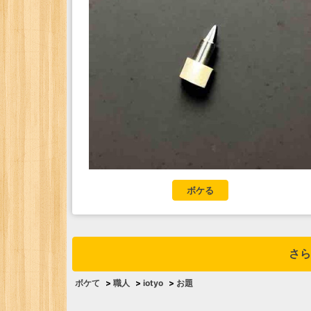
ボケる
さら
ボケて
>
職人
>
iotyo
>
お題