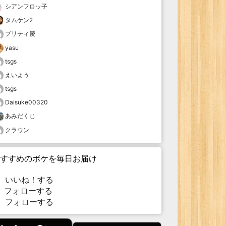
シアンフロッ子
タムケン2
プリティ慶
yasu
tsgs
えいよう
tsgs
Daisuke00320
あみだくじ
クラウン
すすめのボケを毎日お届け
いいね！する
フォローする
フォローする