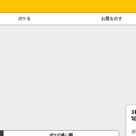
ボケる
お題を出す
3
写
ボケの多い順