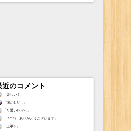
最近のコメント
「
楽しい！
」
「
懐かしい…
」
「
可愛い(>▽<)
」
「
(*^^*) ありがとうございます
」
「
上手✨
」