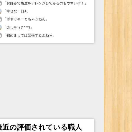
「
お好みで角度をアレンジしてみるのもウマいぞ！
」
「
幸せな一日♪
」
「
ボヤッキーとちゃうねん
」
「
楽しそう(*^^*)
」
「
初めましては緊張するよねｗ
」
最近の評価されている職人