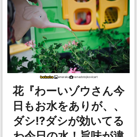
amaraku
nenadstojkovicart
花『わーいゾウさん今
日もお水をありが、、
ダシ⁉︎ダシが効いてる
わ今日の水！旨味が違