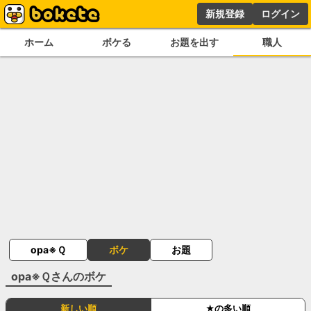
新規登録
ログイン
ホーム
ボケる
お題を出す
職人
opa※Ｑ
ボケ
お題
opa※Ｑ
さんのボケ
新しい順
★の多い順