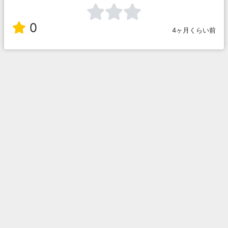
0
4ヶ月くらい前