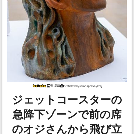
鶯 堂繭
bratislavskysamospravnykraj
ジェットコースターの
急降下ゾーンで前の席
のオジさんから飛び立