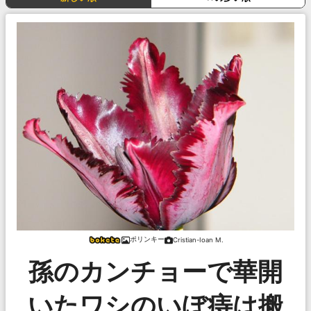
ポリンキー
Cristian-Ioan M.
孫のカンチョーで華開
いたワシのいぼ痔は搬