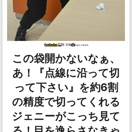
鶯 堂繭
icpc.news
この袋開かないなぁ、
あ！『点線に沿って切
って下さい』を約6割
の精度で切ってくれる
ジェニーがこっち見て
る！目を逸らさなきゃ