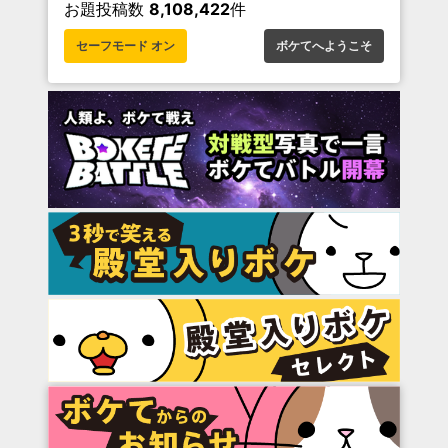
お題投稿数
8,108,422
件
セーフモード オン
ボケてへようこそ