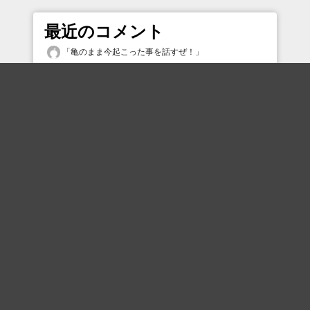
最近のコメント
「
亀のまま今起こった事を話すぜ！
」
「
JOE HUNT
」
「
シンプルで良き
」
「
現代語訳カフカ
」
「
浦安の夢の国限定味噌汁かもしれない
」
「
私てっきり『ゆたぼん』的なクソガ…お子様をイメ
ージしてたんだけど…御本人結構年嵩いってる？
」
「
最近は夏休みに息子がよく出歩くようになり寂しい
やら手間がかからなくなって嬉しいやら…
」
「
朝はパン、パンパパン派もいるからねぇ
」
「
地上まるまる破壊出来る威力の爆弾が積まれた人形
で遊べてしまうあたり、キルバーンはマジでヤバいヤ
ツなのよなぁ
」
「
何を伝えたかったんだろう、、、
」