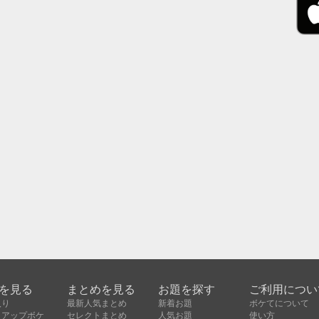
を見る
まとめを見る
お題を探す
ご利用につい
入り
最新人気まとめ
新着お題
ボケてについて
クアップボケ
セレクトまとめ
人気お題
使い方