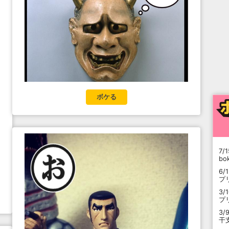
ボケる
7/1
b
6/
プ
3/
プ
3/
干