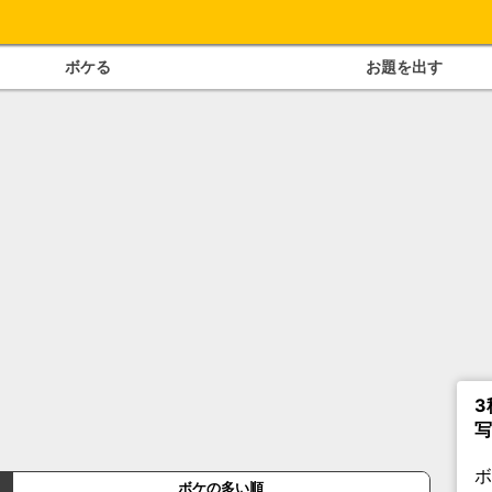
ボケる
お題を出す
3
写
ボケの多い順