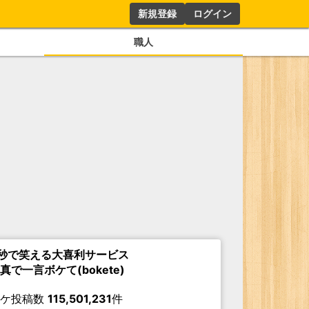
新規登録
ログイン
職人
秒で笑える大喜利サービス
真で一言ボケて(bokete)
ボケ投稿数
115,501,231
件