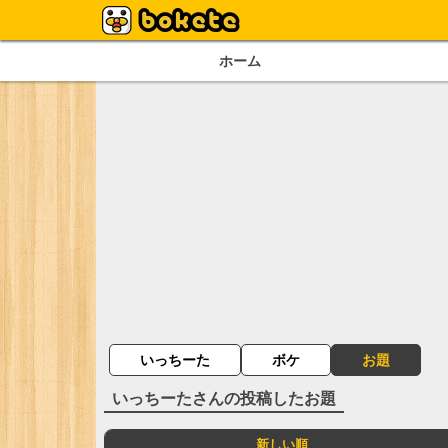
ホーム
いっちーた
ボケ
お題
いっちーた
さんの投稿したお題
新しい順