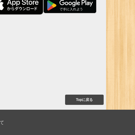
Topに戻る
て