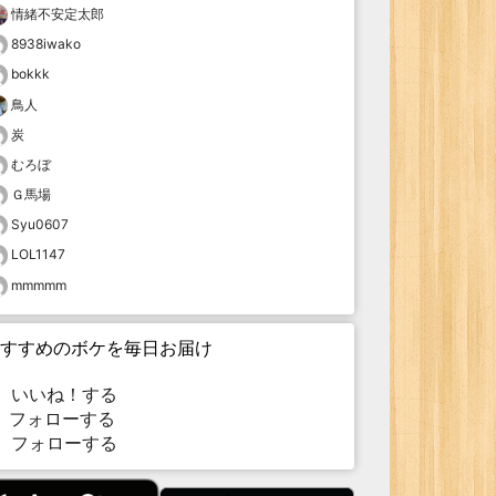
情緒不安定太郎
8938iwako
bokkk
鳥人
炭
むろぼ
Ｇ馬場
Syu0607
LOL1147
mmmmm
すすめのボケを毎日お届け
いいね！する
フォローする
フォローする