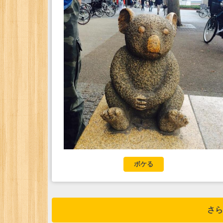
ボケる
さら