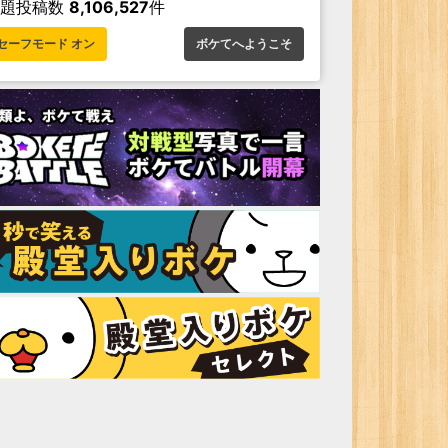
お題投稿数
8,106,527
件
セーフモード オン
ボケてへようこそ