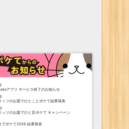
5
oketeアプリ サービス終了のお知らせ
15
リッツのお題でひとことボケて結果発表
10
リッツのお題でひと言ボケて キャンペーン
9
支でボケて2026 結果発表