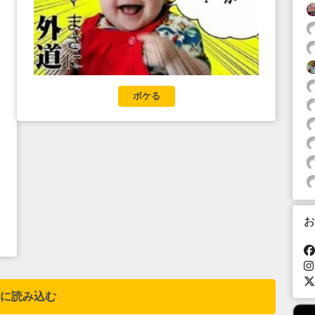
ボケる
お
に読み込む