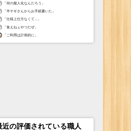
「
何の擬人化なんだろう
」
「
半ヤギさんからお手紙書いた
」
「
仕様上仕方なくて…
」
「
食えねぇやつだぜ
」
「
ご利用は計画的に
」
最近の評価されている職人