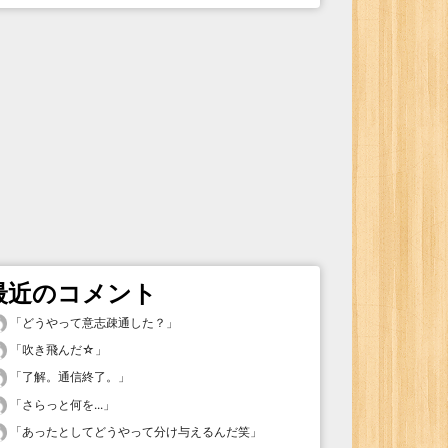
最近のコメント
「
どうやって意志疎通した？
」
「
吹き飛んだ☆
」
「
了解。通信終了。
」
「
さらっと何を...
」
「
あったとしてどうやって分け与えるんだ笑
」