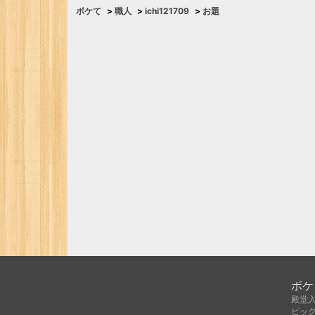
ボケて
>
職人
>
ichi121709
>
お題
ボケ
殿堂
ピッ