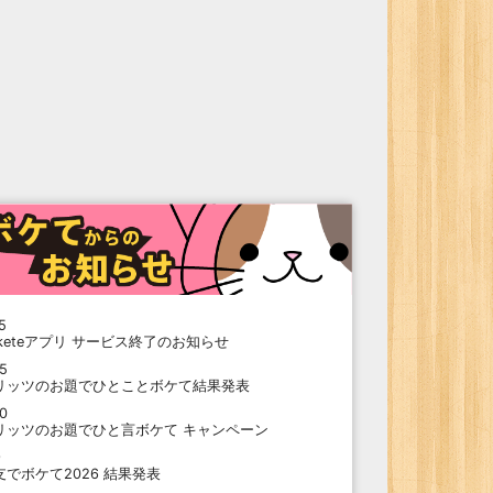
5
oketeアプリ サービス終了のお知らせ
15
リッツのお題でひとことボケて結果発表
10
リッツのお題でひと言ボケて キャンペーン
9
支でボケて2026 結果発表