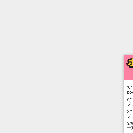
7/1
b
6/
プ
3/
プ
3/
干