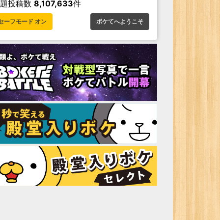
お題投稿数
8,107,633
件
セーフモード オン
ボケてへようこそ