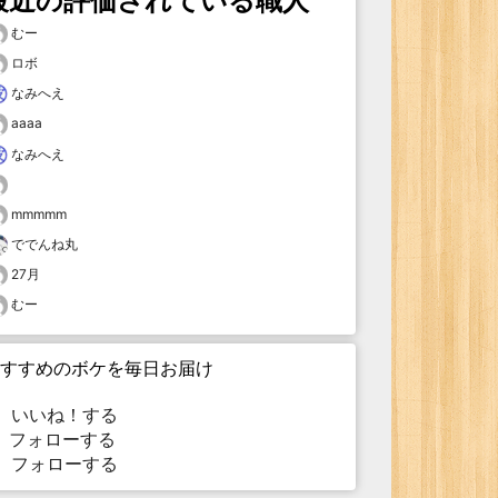
最近の評価されている職人
むー
ロボ
なみへえ
aaaa
なみへえ
mmmmm
ででんね丸
27月
むー
すすめのボケを毎日お届け
いいね！する
フォローする
フォローする