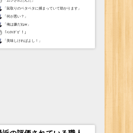
「
ムシされたんだ
」
「
鼠取りのベタベタに捕まっていて助かります
」
「
何が悪い？
」
「
俺は嫌だねw
」
「
ﾊﾝﾀｲﾀﾞｾﾞ！
」
「
美味しければよし！
」