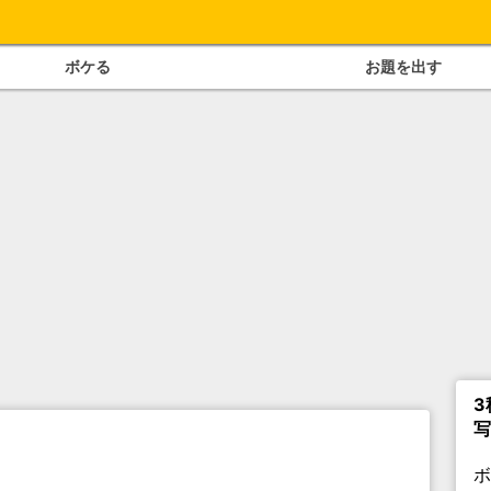
ボケる
お題を出す
3
写