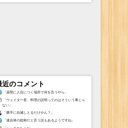
最近のコメント
「
昼間に人目につく場所で何を言うやら
」
「
ウェイター君、料理の説明ってのはそういう事じゃ
ない
」
「
勝手に自滅しとるだけやん？
」
「
連合体の総称だと言う説もあるようですね
」