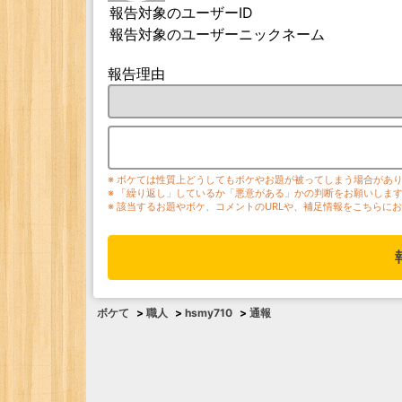
報告対象のユーザーID
報告対象のユーザーニックネーム
報告理由
※ ボケては性質上どうしてもボケやお題が被ってしまう場合があ
※ 「繰り返し」しているか「悪意がある」かの判断をお願いしま
※ 該当するお題やボケ、コメントのURLや、補足情報をこちらに
ボケて
>
職人
>
hsmy710
>
通報