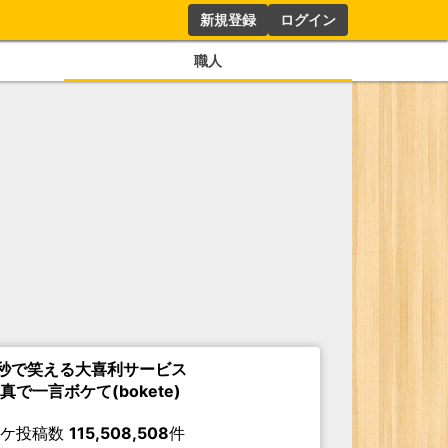
新規登録
ログイン
職人
秒で笑える大喜利サービス
真で一言ボケて(bokete)
ボケ投稿数
115,508,508
件