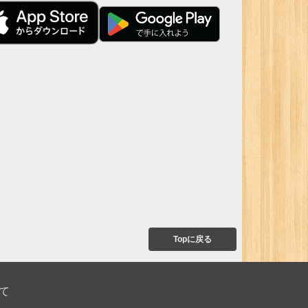
Topに戻る
て