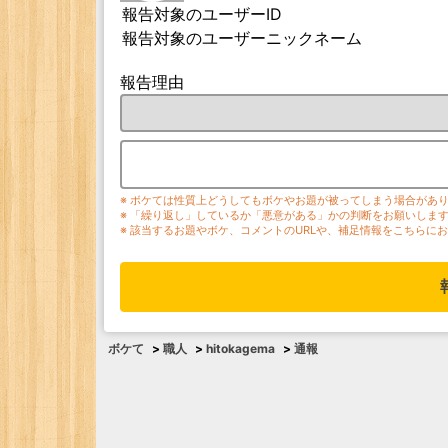
報告対象のユーザーID
報告対象のユーザーニックネーム
報告理由
※ ボケては性質上どうしてもボケやお題が被ってしまう場合があ
※ 「繰り返し」しているか「悪意がある」かの判断をお願いしま
※ 該当するお題やボケ、コメントのURLや、補足情報をこちらに
ボケて
>
職人
>
hitokagema
>
通報