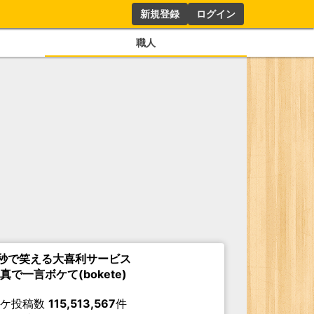
新規登録
ログイン
職人
秒で笑える大喜利サービス
真で一言ボケて(bokete)
ボケ投稿数
115,513,567
件