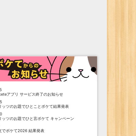
5
oketeアプリ サービス終了のお知らせ
15
リッツのお題でひとことボケて結果発表
10
リッツのお題でひと言ボケて キャンペーン
9
支でボケて2026 結果発表