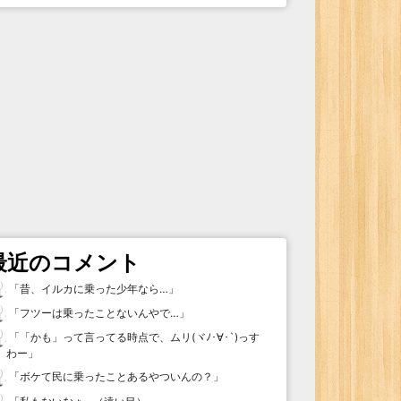
最近のコメント
「
昔、イルカに乗った少年なら…
」
「
フツーは乗ったことないんやで…
」
「
「かも」って言ってる時点で、ムリ(ヾﾉ･∀･`)っす
わー
」
「
ボケて民に乗ったことあるやついんの？
」