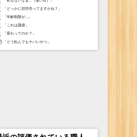
「
私もないなぁ…（遠い目）
」
「
どっかに切符売ってますかね？
」
「
年齢制限が…
」
「
これは謙虚
」
「
変わってのか？
」
「
どう転んでもヤバいやつ
」