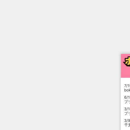
7/1
b
6/
プ
3/
プ
3/
干