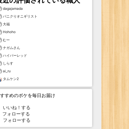
最近の評価されている職人
dagajamada
パニクりオニギリスト
大福
Hohoho
むー
ナガムさん
ハイパーレッド
しらす
ai_ru
タムケン2
すすめのボケを毎日お届け
いいね！する
フォローする
フォローする