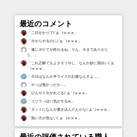
最近のコメント
「
二日がかりで(´д｀)ｗｗｗ
」
「
今からやるのに(´д｀)ｗｗｗ
」
「
遂にボケてが終わるね。りん、今までありがと
う。
」
「
これ正解でもよさそうやし、なんか妙に面白い(´д
｀)ｗｗｗ
」
「
今日はなんか半ライスのお腹なんすよ…
」
「
やっぱ無かったか…
」
「
ひんやり引かれとる(´д｀)ｗｗｗ
」
「
ゴリラっぽい気がするw
」
「
ネットになんか書き込んだんかな(´д｀)ｗｗｗ
」
「
熱い方が危ない(´д｀)ｗｗｗ
」
最近の評価されている職人