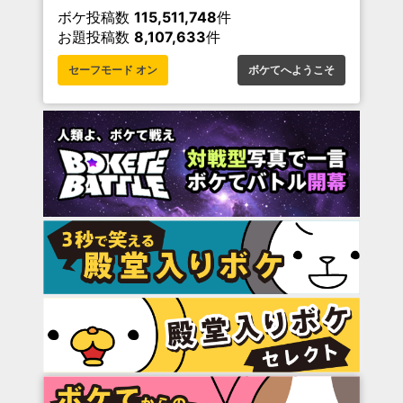
ボケ投稿数
115,511,748
件
お題投稿数
8,107,633
件
セーフモード オン
ボケてへようこそ