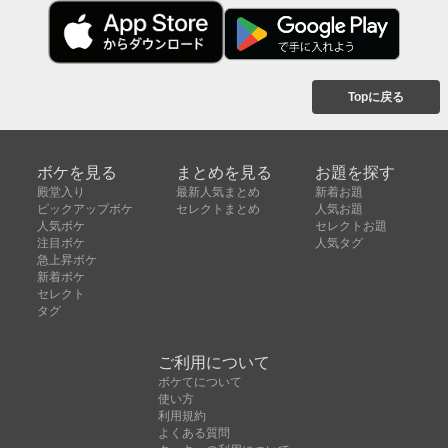
Topに戻る
ボケを見る
まとめを見る
お題を探す
殿堂入り
最新人気まとめ
新着お題
ピックアップボケ
セレクトまとめ
人気お題
人気ボケ
セレクトお題
注目ボケ
人気タグ
急上昇ボケ
新着ボケ
セレクト
タグ
ご利用について
ボケてについて
使い方
利用規約
よくある質問