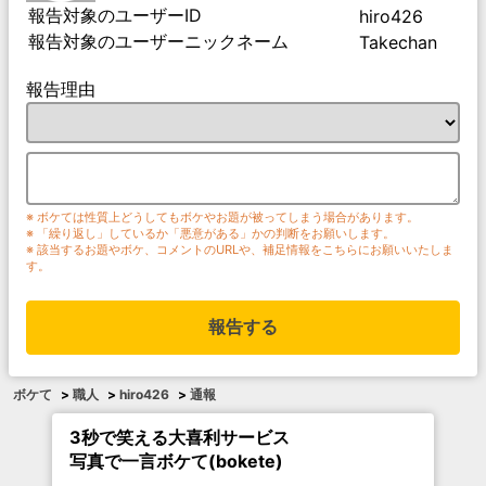
報告対象のユーザーID
hiro426
報告対象のユーザーニックネーム
Takechan
報告理由
※ ボケては性質上どうしてもボケやお題が被ってしまう場合があります。
※ 「繰り返し」しているか「悪意がある」かの判断をお願いします。
※ 該当するお題やボケ、コメントのURLや、補足情報をこちらにお願いいたしま
す。
報告する
ボケて
>
職人
>
hiro426
>
通報
3秒で笑える大喜利サービス
写真で一言ボケて(bokete)