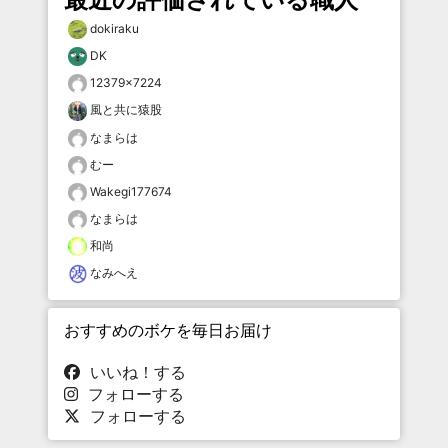
dokiraku
DK
12379×7224
風と共に猿股
なまらは
むー
Wakegi177674
なまらは
和尚
なみへえ
おすすめのボケを毎日お届け
いいね！する
フォローする
フォローする