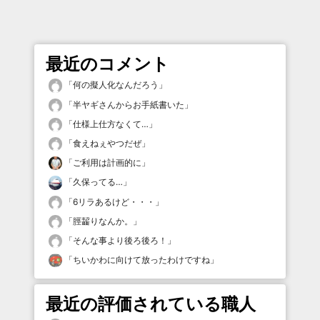
最近のコメント
「
何の擬人化なんだろう
」
「
半ヤギさんからお手紙書いた
」
「
仕様上仕方なくて…
」
「
食えねぇやつだぜ
」
「
ご利用は計画的に
」
「
久保ってる…
」
「
6リラあるけど・・・
」
「
脛齧りなんか。
」
「
そんな事より後ろ後ろ！
」
「
ちいかわに向けて放ったわけですね
」
最近の評価されている職人