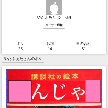
やたふあた
ID:
high8
ユーザー通報
ボケ
お題
星の合計
25
14
61
やたふあた
さんのボケ