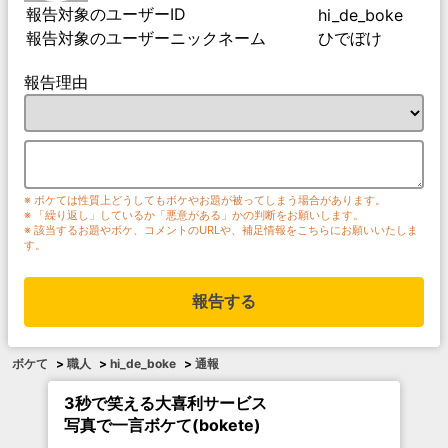
報告対象のユーザーID
hi_de_boke
報告対象のユーザーニックネーム
ひでぼけ
報告理由
※ ボケては性質上どうしてもボケやお題が被ってしまう場合があります。
※ 「繰り返し」しているか「悪意がある」かの判断をお願いします。
※ 該当するお題やボケ、コメントのURLや、補足情報をこちらにお願いいたしま
す。
報告する
ボケて
>
職人
>
hi_de_boke
>
通報
3秒で笑える大喜利サービス
写真で一言ボケて(bokete)