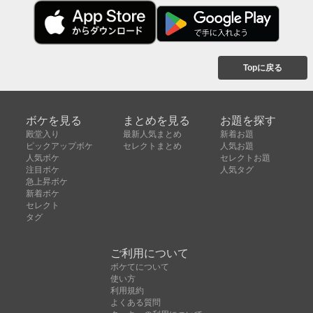
Topに戻る
ボケを見る
まとめを見る
お題を探す
殿堂入り
最新人気まとめ
新着お題
ピックアップボケ
セレクトまとめ
人気お題
人気ボケ
セレクトお題
注目ボケ
人気タグ
急上昇ボケ
新着ボケ
セレクト
タグ
ご利用について
ボケてについて
使い方
利用規約
よくある質問