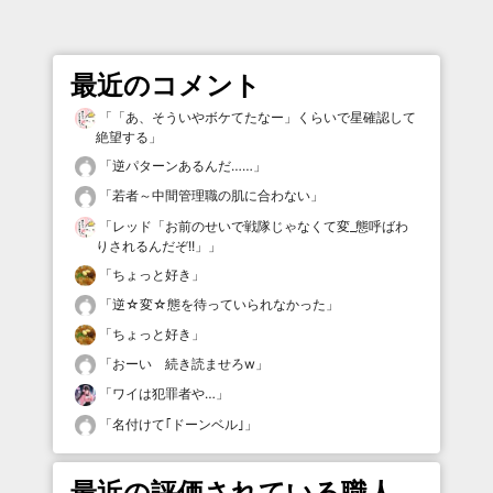
最近のコメント
「
「あ、そういやボケてたなー」くらいで星確認して
絶望する
」
「
逆パターンあるんだ……
」
「
若者～中間管理職の肌に合わない
」
「
レッド「お前のせいで戦隊じゃなくて変_態呼ばわ
りされるんだぞ!!」
」
「
ちょっと好き
」
「
逆☆変☆態を待っていられなかった
」
「
ちょっと好き
」
「
おーい 続き読ませろw
」
「
ワイは犯罪者や…
」
「
名付けて｢ドーンベル｣
」
最近の評価されている職人