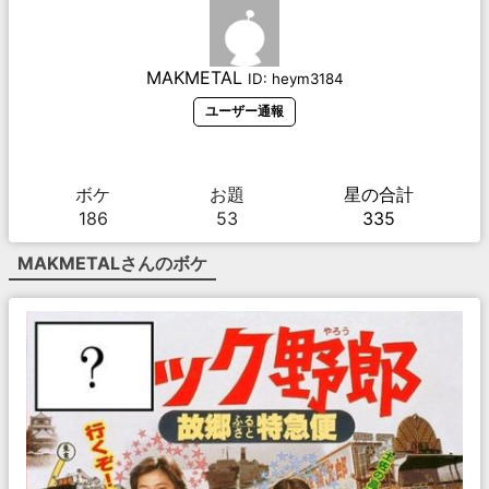
MAKMETAL
ID:
heym3184
ユーザー通報
ボケ
お題
星の合計
186
53
335
MAKMETAL
さんのボケ