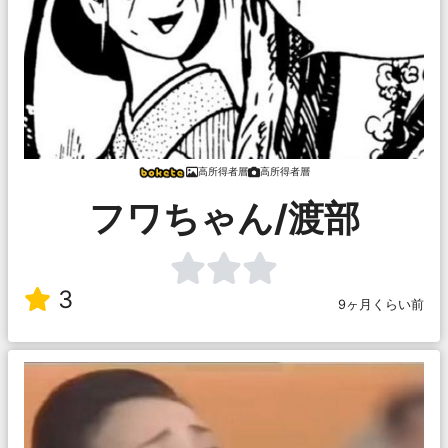
高所得者層
高所得者層
フワちゃん/渡部
3
9ヶ月くらい前