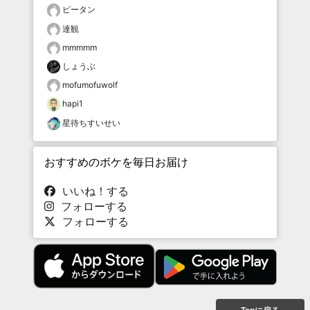
ピータン
達観
mmmmm
しょうぶ
mofumofuwolf
hapi1
星待ちすいせい
おすすめのボケを毎日お届け
いいね！する
フォローする
フォローする