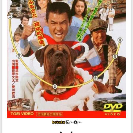
yas
yas