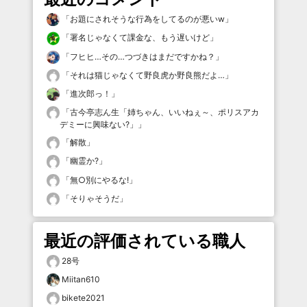
「
お題にされそうな行為をしてるのが悪いw
」
「
署名じゃなくて課金な、もう遅いけど
」
「
フヒヒ…その…つづきはまだですかね？
」
「
それは猫じゃなくて野良虎か野良熊だよ…
」
「
進次郎っ！
」
「
古今亭志ん生「姉ちゃん、いいねぇ～、ポリスアカ
デミーに興味ない?」
」
「
解散
」
「
幽霊か?
」
「
無○別にやるな!
」
「
そりゃそうだ
」
最近の評価されている職人
28号
Miitan610
bikete2021