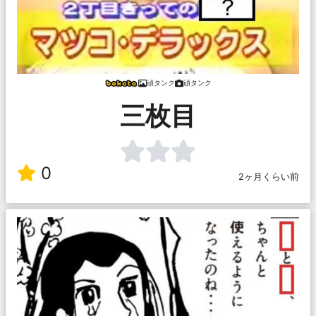
頑タンク
頑タンク
三枚目
0
2ヶ月くらい前