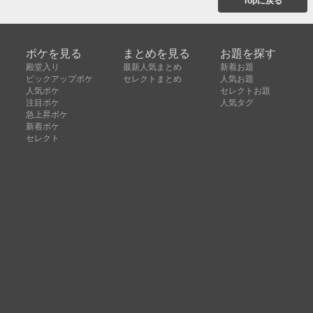
Topに戻る
ボケを見る
まとめを見る
お題を探す
殿堂入り
最新人気まとめ
新着お題
ピックアップボケ
セレクトまとめ
人気お題
人気ボケ
セレクトお題
注目ボケ
人気タグ
急上昇ボケ
新着ボケ
セレクト
タグ
ご利用について
ボケてについて
使い方
利用規約
よくある質問
クッキーの利用について
お問い合わせ
広告掲載について
運営会社
Copyright © ボケて（bokete）All rights reserved. 株式