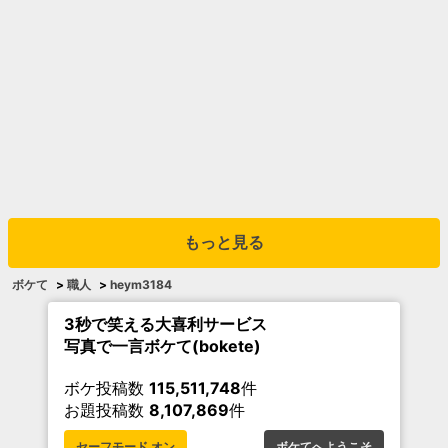
もっと見る
ボケて
>
職人
>
heym3184
3秒で笑える大喜利サービス
写真で一言ボケて(bokete)
ボケ投稿数
115,511,748
件
お題投稿数
8,107,869
件
セーフモード オン
ボケてへようこそ