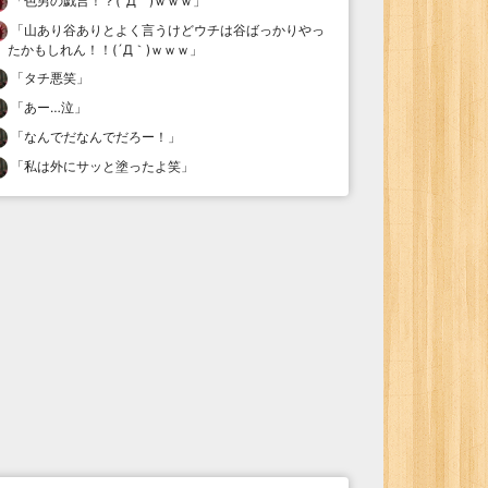
「
色男の戯言！？(´Д｀)ｗｗｗ
」
「
山あり谷ありとよく言うけどウチは谷ばっかりやっ
たかもしれん！！(´Д｀)ｗｗｗ
」
「
タチ悪笑
」
「
あー…泣
」
「
なんでだなんでだろー！
」
「
私は外にサッと塗ったよ笑
」