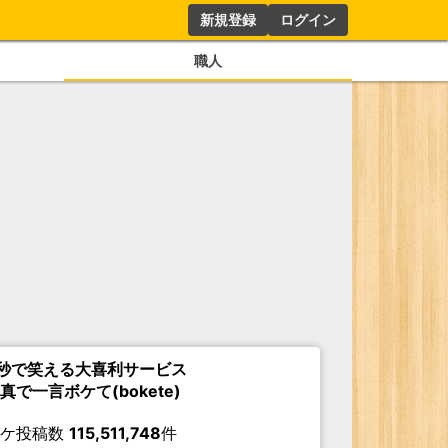
新規登録
ログイン
職人
秒で笑える大喜利サービス
真で一言ボケて(bokete)
ボケ投稿数
115,511,748
件