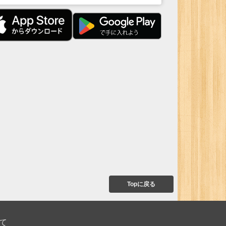
Topに戻る
て