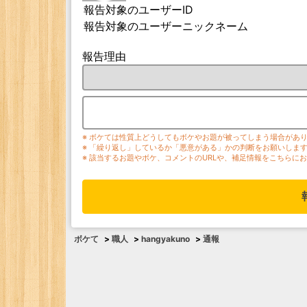
報告対象のユーザーID
報告対象のユーザーニックネーム
報告理由
※ ボケては性質上どうしてもボケやお題が被ってしまう場合があ
※ 「繰り返し」しているか「悪意がある」かの判断をお願いしま
※ 該当するお題やボケ、コメントのURLや、補足情報をこちらに
ボケて
>
職人
>
hangyakuno
>
通報