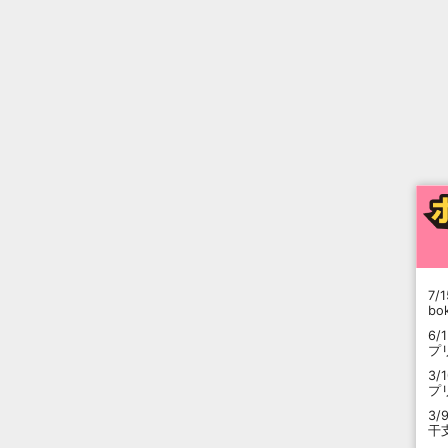
7/1
b
6/
プ
3/
プ
3/
干