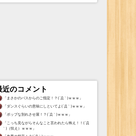
最近のコメント
「
まさかのバスからのご指定！？(´Д｀)ｗｗｗ
」
「
ダンスぐらいの意味にしといてよ(´Д｀)ｗｗｗ
」
「
ポップな別れさせ屋！？(´Д｀)ｗｗｗ
」
「
こっち見ながらそんなこと言われたら怖え！！(´Д
｀)（怯え）ｗｗｗ
」