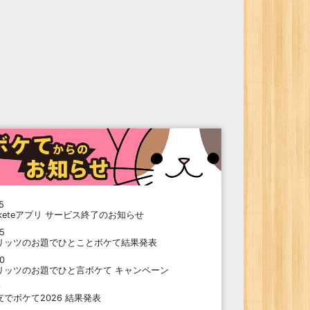
5
oketeアプリ サービス終了のお知らせ
15
リッツのお題でひとことボケて結果発表
10
リッツのお題でひと言ボケて キャンペーン
9
支でボケて2026 結果発表