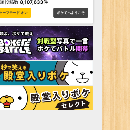
お題投稿数
8,107,633
件
セーフモード オン
ボケてへようこそ