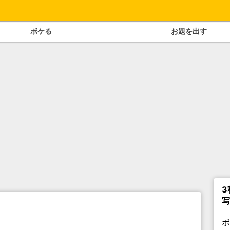
ボケる
お題を出す
3
写