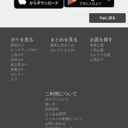
Topに戻る
ボケを見る
まとめを見る
お題を探す
殿堂入り
最新人気まとめ
新着お題
ピックアップボケ
セレクトまとめ
人気お題
人気ボケ
セレクトお題
注目ボケ
人気タグ
急上昇ボケ
新着ボケ
セレクト
タグ
ご利用について
ボケてについて
使い方
利用規約
よくある質問
クッキーの利用について
お問い合わせ