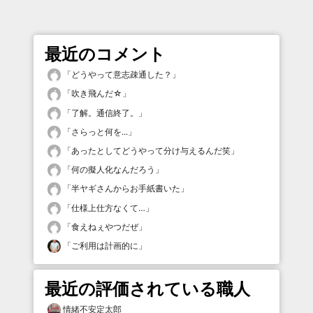
最近のコメント
「
どうやって意志疎通した？
」
「
吹き飛んだ☆
」
「
了解。通信終了。
」
「
さらっと何を...
」
「
あったとしてどうやって分け与えるんだ笑
」
「
何の擬人化なんだろう
」
「
半ヤギさんからお手紙書いた
」
「
仕様上仕方なくて…
」
「
食えねぇやつだぜ
」
「
ご利用は計画的に
」
最近の評価されている職人
情緒不安定太郎