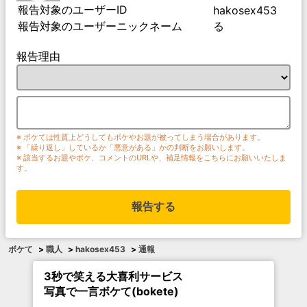
報告対象のユーザーID
hakosex453
報告対象のユーザーニックネーム
る
報告理由
※ ボケては性質上どうしてもボケやお題が被ってしまう場合があります。
※ 「繰り返し」しているか「悪意がある」かの判断をお願いします。
※ 該当するお題やボケ、コメントのURLや、補足情報をこちらにお願いいたしま
す。
報告する
ボケて
>
職人
>
hakosex453
>
通報
3秒で笑える大喜利サービス
写真で一言ボケて(bokete)