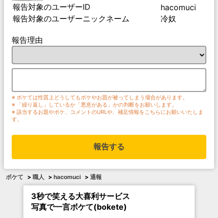
報告対象のユーザーID
hacomuci
報告対象のユーザーニックネーム
冷奴
報告理由
※ ボケては性質上どうしてもボケやお題が被ってしまう場合があります。
※ 「繰り返し」しているか「悪意がある」かの判断をお願いします。
※ 該当するお題やボケ、コメントのURLや、補足情報をこちらにお願いいたしま
す。
報告する
ボケて
>
職人
>
hacomuci
>
通報
3秒で笑える大喜利サービス
写真で一言ボケて(bokete)