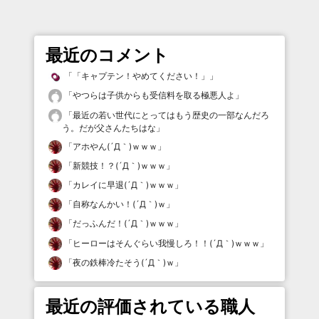
最近のコメント
「
「キャプテン！やめてください！」
」
「
やつらは子供からも受信料を取る極悪人よ
」
「
最近の若い世代にとってはもう歴史の一部なんだろ
う。だが父さんたちはな
」
「
アホやん(´Д｀)ｗｗｗ
」
「
新競技！？(´Д｀)ｗｗｗ
」
「
カレイに早退(´Д｀)ｗｗｗ
」
「
自称なんかい！(´Д｀)ｗ
」
「
だっふんだ！(´Д｀)ｗｗｗ
」
「
ヒーローはそんぐらい我慢しろ！！(´Д｀)ｗｗｗ
」
「
夜の鉄棒冷たそう(´Д｀)ｗ
」
最近の評価されている職人