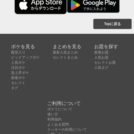
Topに戻る
ボケを見る
まとめを見る
お題を探す
殿堂入り
最新人気まとめ
新着お題
ピックアップボケ
セレクトまとめ
人気お題
人気ボケ
セレクトお題
注目ボケ
人気タグ
急上昇ボケ
新着ボケ
セレクト
タグ
ご利用について
ボケてについて
使い方
利用規約
よくある質問
クッキーの利用について