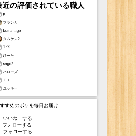
最近の評価されている職人
K
ブランカ
kumahage
タムケン2
TKS
ひーた
sngd2
ハローズ
ＴＴ
ユッキー
すすめのボケを毎日お届け
いいね！する
フォローする
フォローする