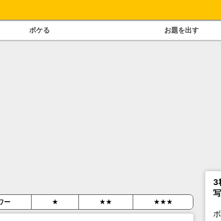
ボケる
お題を出す
3
写
ワー
★
★★
★★★