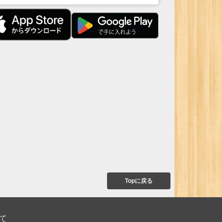
Topに戻る
て