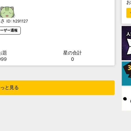
くさ
ID:
h291127
ーザー通報
お題
星の合計
999
0
っと見る