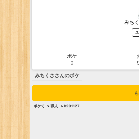
みち
ユ
ボケ
0
みちくさ
さんのボケ
も
ボケて
>
職人
>
h291127