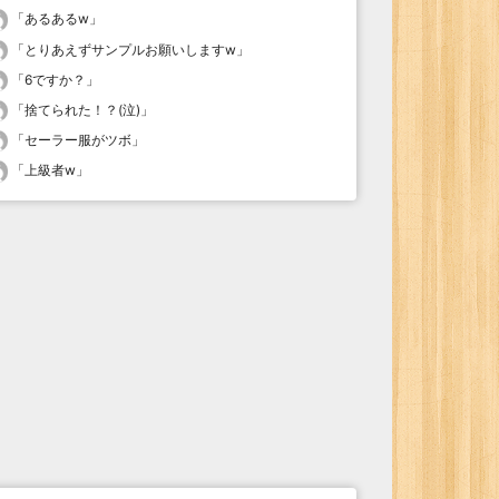
「
あるあるw
」
「
とりあえずサンプルお願いしますw
」
「
6ですか？
」
「
捨てられた！？(泣)
」
「
セーラー服がツボ
」
「
上級者w
」