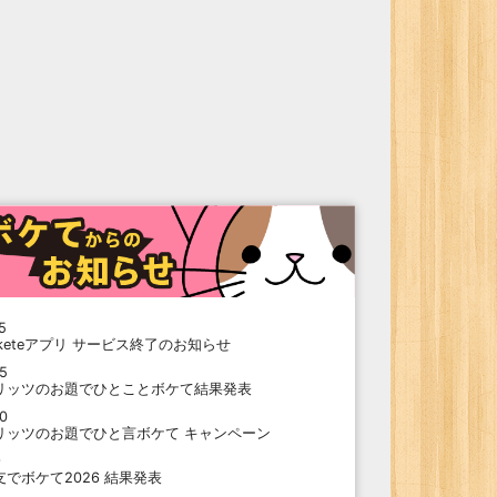
5
oketeアプリ サービス終了のお知らせ
15
リッツのお題でひとことボケて結果発表
10
リッツのお題でひと言ボケて キャンペーン
9
支でボケて2026 結果発表