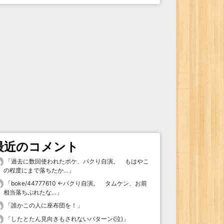
最近のコメント
「
過去に数回使われたボケ、パクり自演。 もはやこ
の程度にまで落ちたか…
」
「
boke/44777610 ←パクり自演。 タムケン、お前
相当落ちぶれたな…
」
「
誰かこの人に座布団を！
」
「
したとたん見向きもされないパターン(泣)
」