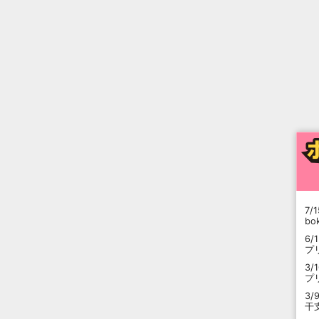
7/1
b
6/
プ
3/
プ
3/
干