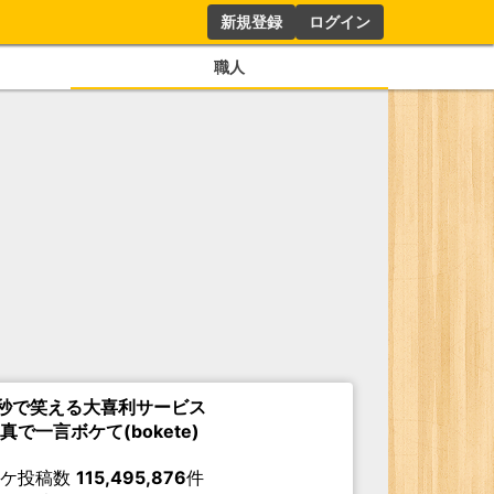
新規登録
ログイン
職人
秒で笑える大喜利サービス
真で一言ボケて(bokete)
ボケ投稿数
115,495,876
件