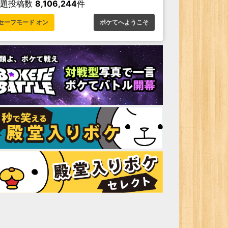
お題投稿数
8,106,244
件
セーフモード オン
ボケてへようこそ