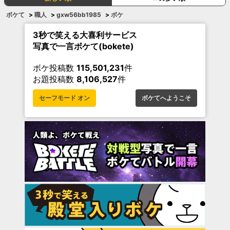
ボケて
>
職人
>
gxw56bb1985
>
ボケ
3秒で笑える大喜利サービス
写真で一言ボケて(bokete)
ボケ投稿数
115,501,231
件
お題投稿数
8,106,527
件
セーフモード オン
ボケてへようこそ