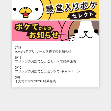
7/15
boketeアプリ サービス終了のお知らせ
6/15
プリッツのお題でひとことボケて結果発表
3/10
プリッツのお題でひと言ボケて キャンペーン
3/9
干支でボケて2026 結果発表