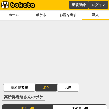
新規登録
ログイン
ホーム
ボケる
お題を出す
職人
高所得者層
ボケ
お題
高所得者層
さんのボケ
新しい順
★の多い順