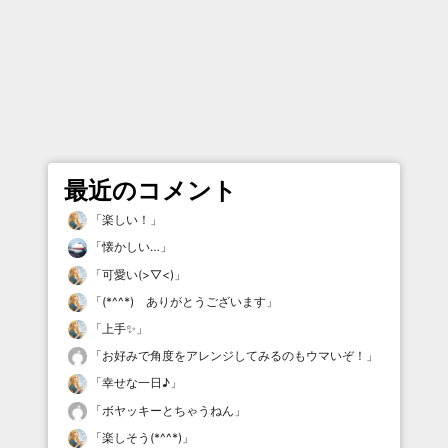
最近のコメント
「
楽しい！
」
「
懐かしい…
」
「
可愛い(>▽<)
」
「
(*^^*) ありがとうございます
」
「
上手✨
」
「
お好みで角度をアレンジしてみるのもウマいぞ！
」
「
幸せな一日♪
」
「
ボヤッキーとちゃうねん
」
「
楽しそう(*^^*)
」