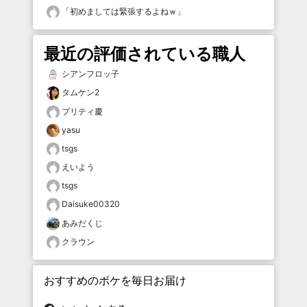
「
初めましては緊張するよねｗ
」
最近の評価されている職人
シアンフロッ子
タムケン2
プリティ慶
yasu
tsgs
えいよう
tsgs
Daisuke00320
あみだくじ
クラウン
おすすめのボケを毎日お届け