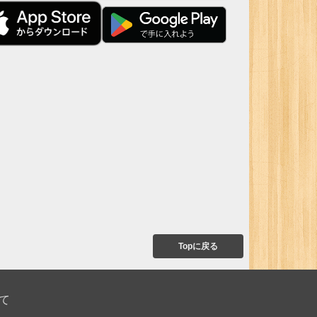
Topに戻る
て