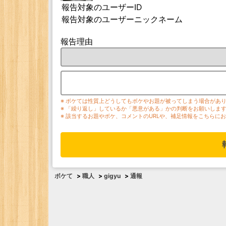
報告対象のユーザーID
報告対象のユーザーニックネーム
報告理由
※ ボケては性質上どうしてもボケやお題が被ってしまう場合があ
※ 「繰り返し」しているか「悪意がある」かの判断をお願いしま
※ 該当するお題やボケ、コメントのURLや、補足情報をこちらに
ボケて
>
職人
>
gigyu
>
通報