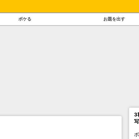
ボケる
お題を出す
3
写