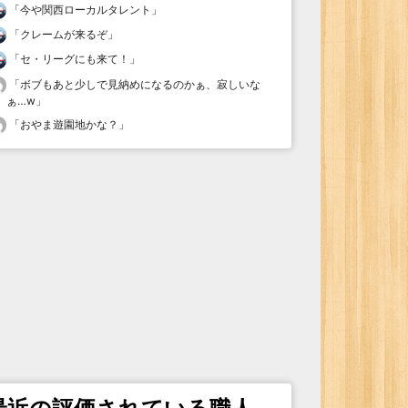
「
今や関西ローカルタレント
」
「
クレームが来るぞ
」
「
セ・リーグにも来て！
」
「
ボブもあと少しで見納めになるのかぁ、寂しいな
ぁ…w
」
「
おやま遊園地かな？
」