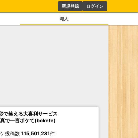
新規登録
ログイン
職人
秒で笑える大喜利サービス
真で一言ボケて(bokete)
ボケ投稿数
115,501,231
件