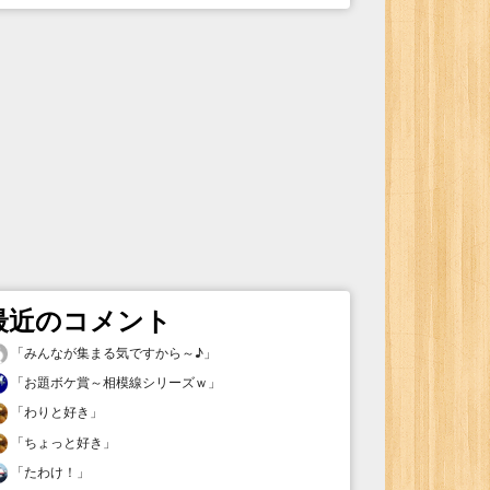
最近のコメント
「
みんなが集まる気ですから～♪
」
「
お題ボケ賞～相模線シリーズｗ
」
「
わりと好き
」
「
ちょっと好き
」
「
たわけ！
」