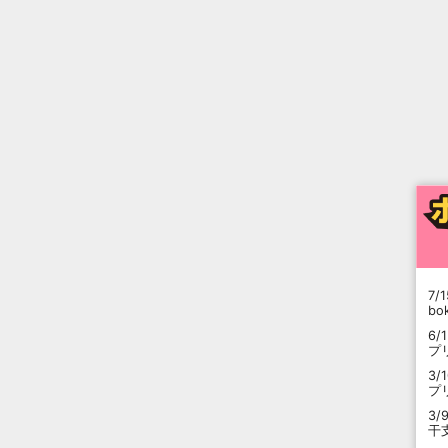
7/1
b
6/
プ
3/
プ
3/
干