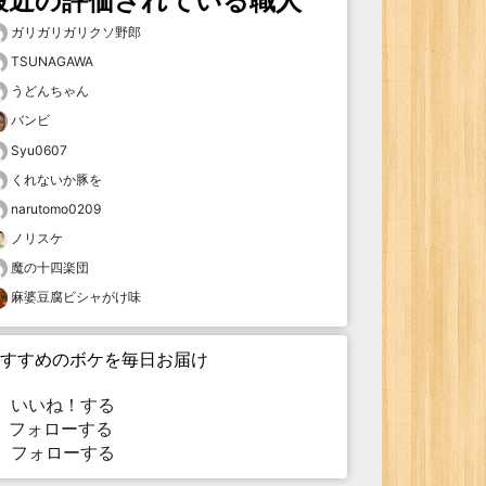
最近の評価されている職人
ガリガリガリクソ野郎
TSUNAGAWA
うどんちゃん
バンビ
Syu0607
くれないか豚を
narutomo0209
ノリスケ
魔の十四楽団
麻婆豆腐ビシャがけ味
すすめのボケを毎日お届け
いいね！する
フォローする
フォローする