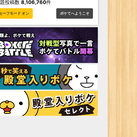
お題投稿数
8,106,760
件
セーフモード オン
ボケてへようこそ