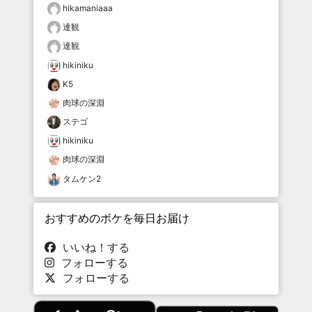
hikamaniaaa
達観
達観
hikiniku
K5
肉球の深淵
ステゴ
hikiniku
肉球の深淵
タムケン2
おすすめのボケを毎日お届け
いいね！する
フォローする
フォローする