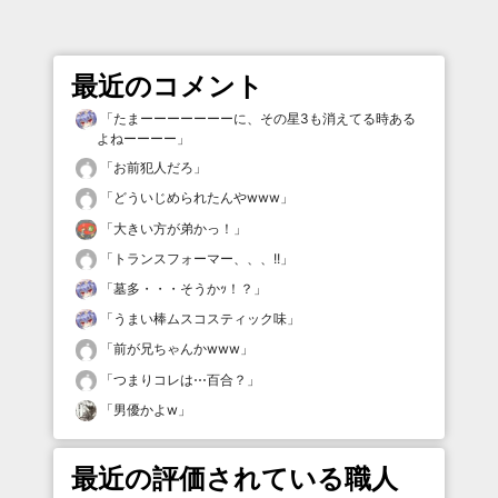
最近のコメント
「
たまーーーーーーーに、その星3も消えてる時ある
よねーーーー
」
「
お前犯人だろ
」
「
どういじめられたんやwww
」
「
大きい方が弟かっ！
」
「
トランスフォーマー、、、!!
」
「
墓多・・・そうかｯ！？
」
「
うまい棒ムスコスティック味
」
「
前が兄ちゃんかwww
」
「
つまりコレは⋯百合？
」
「
男優かよw
」
最近の評価されている職人