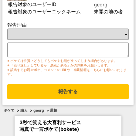
報告対象のユーザーID
georg
報告対象のユーザーニックネーム
未開の地の者
報告理由
※ ボケては性質上どうしてもボケやお題が被ってしまう場合があります。
※ 「繰り返し」しているか「悪意がある」かの判断をお願いします。
※ 該当するお題やボケ、コメントのURLや、補足情報をこちらにお願いいたしま
す。
報告する
ボケて
>
職人
>
georg
>
通報
3秒で笑える大喜利サービス
写真で一言ボケて(bokete)