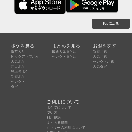
Topに戻る
ボケを見る
まとめを見る
お題を探す
殿堂入り
最新人気まとめ
新着お題
ピックアップボケ
セレクトまとめ
人気お題
人気ボケ
セレクトお題
注目ボケ
人気タグ
急上昇ボケ
新着ボケ
セレクト
タグ
ご利用について
ボケてについて
使い方
利用規約
よくある質問
クッキーの利用について