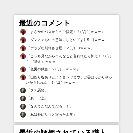
最近のコメント
「
まさかのバスからのご指定！？(´Д｀)ｗｗｗ
」
「
ダンスぐらいの意味にしといてよ(´Д｀)ｗｗｗ
」
「
ポップな別れさせ屋！？(´Д｀)ｗｗｗ
」
「
こっち見ながらそんなこと言われたら怖え！！(´Д
｀)（怯え）ｗｗｗ
」
「
色男の戯言！？(´Д｀)ｗｗｗ
」
「
山あり谷ありとよく言うけどウチは谷ばっかりやっ
たかもしれん！！(´Д｀)ｗｗｗ
」
「
タチ悪笑
」
「
あー…泣
」
「
なんでだなんでだろー！
」
「
私は外にサッと塗ったよ笑
」
最近の評価されている職人