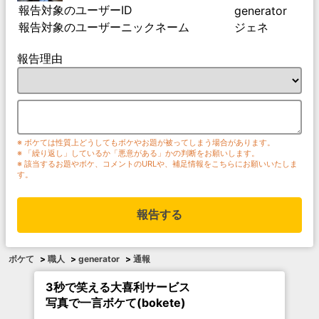
報告対象のユーザーID
generator
報告対象のユーザーニックネーム
ジェネ
報告理由
※ ボケては性質上どうしてもボケやお題が被ってしまう場合があります。
※ 「繰り返し」しているか「悪意がある」かの判断をお願いします。
※ 該当するお題やボケ、コメントのURLや、補足情報をこちらにお願いいたしま
す。
報告する
ボケて
>
職人
>
generator
>
通報
3秒で笑える大喜利サービス
写真で一言ボケて(bokete)