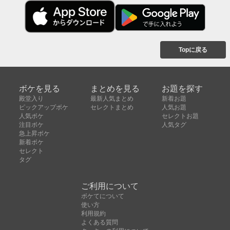
Topに戻る
ボケを見る
まとめを見る
お題を探す
殿堂入り
最新人気まとめ
新着お題
ピックアップボケ
セレクトまとめ
人気お題
人気ボケ
セレクトお題
注目ボケ
人気タグ
急上昇ボケ
新着ボケ
セレクト
タグ
ご利用について
ボケてについて
使い方
利用規約
よくある質問