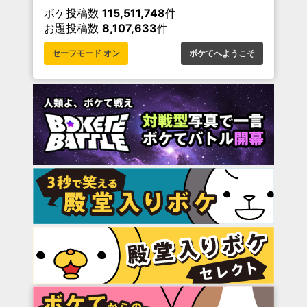
ボケ投稿数
115,511,748
件
お題投稿数
8,107,633
件
セーフモード オン
ボケてへようこそ