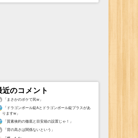
最近のコメント
「
まさかのボケて民w
」
「
ドラゴンボール錠Aとドラゴンボール錠プラスがあ
りますw
」
「
質素倹約の徹底と目安箱の設置じゃ！
」
「
背の高さは関係ないという
」