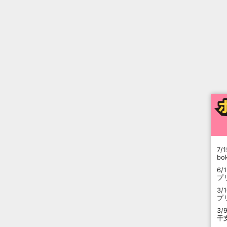
7/1
b
6/
プ
3/
プ
3/
干