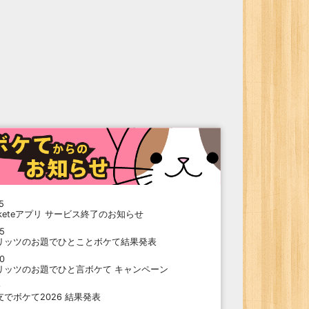
5
oketeアプリ サービス終了のお知らせ
15
リッツのお題でひとことボケて結果発表
10
リッツのお題でひと言ボケて キャンペーン
9
支でボケて2026 結果発表