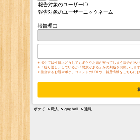
報告対象のユーザーID
報告対象のユーザーニックネーム
報告理由
※ ボケては性質上どうしてもボケやお題が被ってしまう場合があ
※ 「繰り返し」しているか「悪意がある」かの判断をお願いしま
※ 該当するお題やボケ、コメントのURLや、補足情報をこちらに
ボケて
>
職人
>
gagball
>
通報