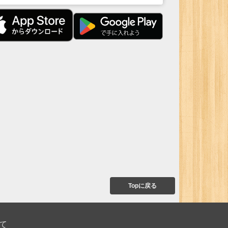
Topに戻る
て