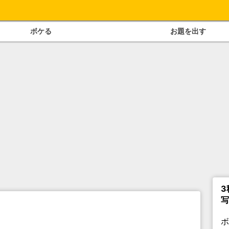
ボケる
お題を出す
3
写