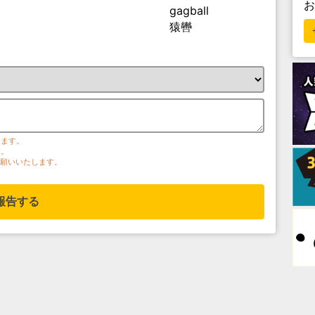
gagball
猿轡
ります。
す。
お願いいたします。
報告する