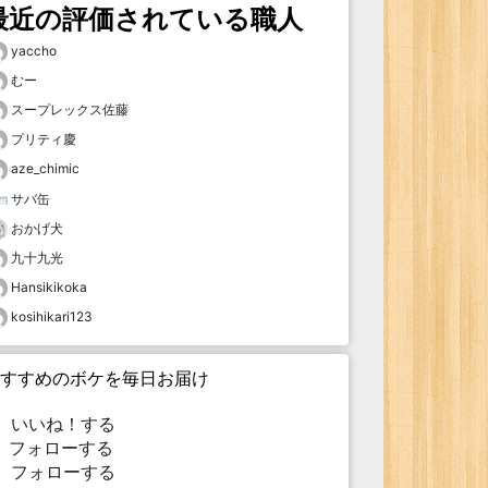
最近の評価されている職人
yaccho
むー
スープレックス佐藤
プリティ慶
aze_chimic
サバ缶
おかげ犬
九十九光
Hansikikoka
kosihikari123
すすめのボケを毎日お届け
いいね！する
フォローする
フォローする