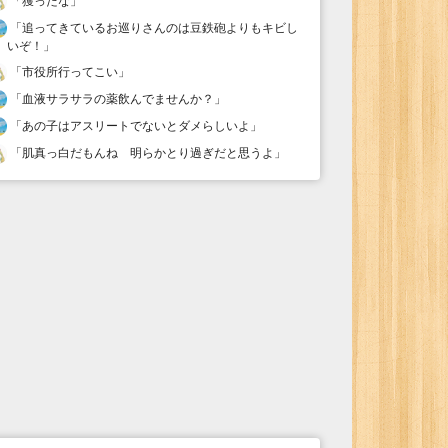
「
獲ったな
」
「
追ってきているお巡りさんのは豆鉄砲よりもキビし
いぞ！
」
「
市役所行ってこい
」
「
血液サラサラの薬飲んでませんか？
」
「
あの子はアスリートでないとダメらしいよ
」
「
肌真っ白だもんね 明らかとり過ぎだと思うよ
」