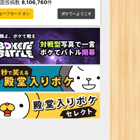
お題投稿数
8,106,760
件
セーフモード オン
ボケてへようこそ