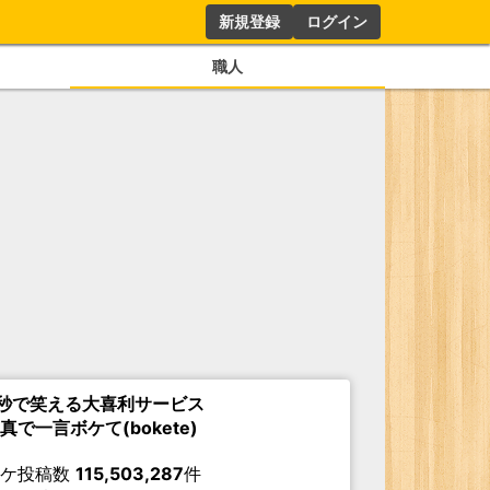
新規登録
ログイン
職人
秒で笑える大喜利サービス
真で一言ボケて(bokete)
ボケ投稿数
115,503,287
件