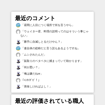
最近のコメント
「
昼間に人目につく場所で何を言うやら
」
「
ウェイター君、料理の説明ってのはそういう事じゃ
ない
」
「
勝手に自滅しとるだけやん？
」
「
連合体の総称だと言う説もあるようですね
」
「
ムシされたんだ
」
「
鼠取りのベタベタに捕まっていて助かります
」
「
何が悪い？
」
「
俺は嫌だねw
」
「
ﾊﾝﾀｲﾀﾞｾﾞ！
」
「
美味しければよし！
」
最近の評価されている職人