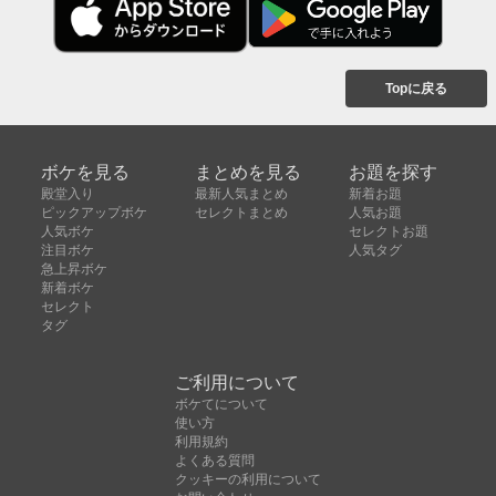
Topに戻る
ボケを見る
まとめを見る
お題を探す
殿堂入り
最新人気まとめ
新着お題
ピックアップボケ
セレクトまとめ
人気お題
人気ボケ
セレクトお題
注目ボケ
人気タグ
急上昇ボケ
新着ボケ
セレクト
タグ
ご利用について
ボケてについて
使い方
利用規約
よくある質問
クッキーの利用について