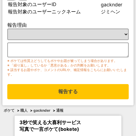
報告対象のユーザーID
gacknder
報告対象のユーザーニックネーム
ジミヘン
報告理由
※ ボケては性質上どうしてもボケやお題が被ってしまう場合があります。
※ 「繰り返し」しているか「悪意がある」かの判断をお願いします。
※ 該当するお題やボケ、コメントのURLや、補足情報をこちらにお願いいたしま
す。
報告する
ボケて
>
職人
>
gacknder
>
通報
3秒で笑える大喜利サービス
写真で一言ボケて(bokete)