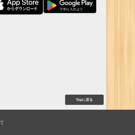
Topに戻る
て