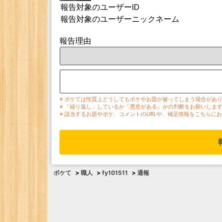
報告対象のユーザーID
報告対象のユーザーニックネーム
報告理由
※ ボケては性質上どうしてもボケやお題が被ってしまう場合があ
※ 「繰り返し」しているか「悪意がある」かの判断をお願いしま
※ 該当するお題やボケ、コメントのURLや、補足情報をこちらに
ボケて
>
職人
>
fy101511
>
通報