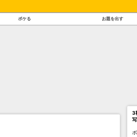
ボケる
お題を出す
3
写