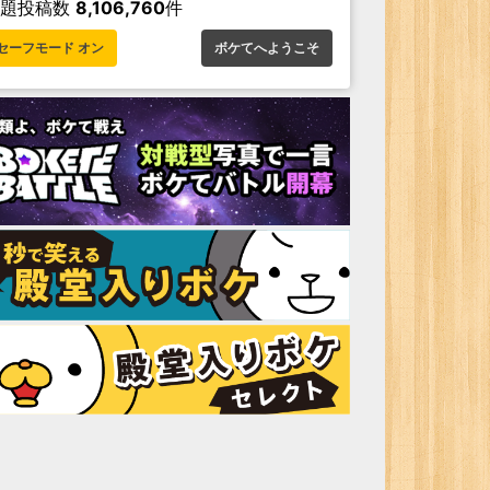
お題投稿数
8,106,760
件
セーフモード オン
ボケてへようこそ