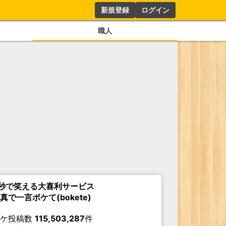
新規登録
ログイン
職人
秒で笑える大喜利サービス
真で一言ボケて(bokete)
ボケ投稿数
115,503,287
件