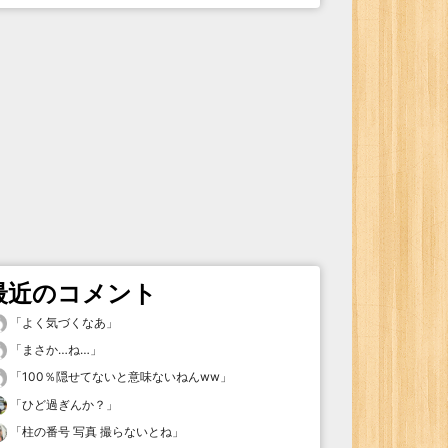
最近のコメント
「
よく気づくなあ
」
「
まさか…ね…
」
「
100％隠せてないと意味ないねんww
」
「
ひど過ぎんか？
」
「
柱の番号 写真 撮らないとね
」