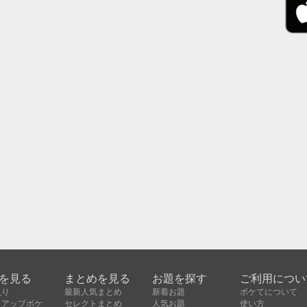
を見る
まとめを見る
お題を探す
ご利用につい
入り
最新人気まとめ
新着お題
ボケてについて
クアップボケ
セレクトまとめ
人気お題
使い方