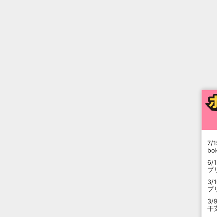
7/1
b
6/
プ
3/
プ
3/
干