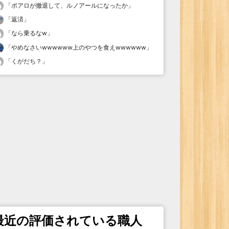
「
ポアロが撤退して、ルノアールになったか
」
「
返済
」
「
なら乗るなw
」
「
やめなさいwwwwww上のやつを食えwwwwww
」
「
くがだち？
」
最近の評価されている職人