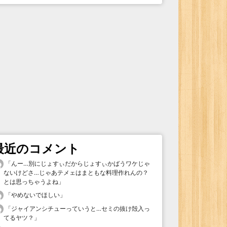
最近のコメント
「
んー…別にじょすぃだからじょすぃかばうワケじゃ
ないけどさ…じゃあテメェはまともな料理作れんの？
とは思っちゃうよね
」
「
やめないでほしい
」
「
ジャイアンシチューっていうと…セミの抜け殻入っ
てるヤツ？
」