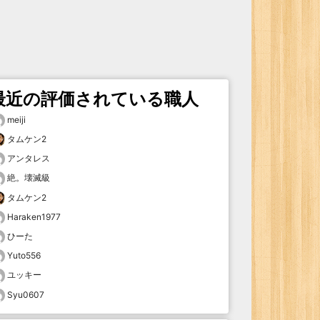
最近の評価されている職人
meiji
タムケン2
アンタレス
絶。壊滅級
タムケン2
Haraken1977
ひーた
Yuto556
ユッキー
Syu0607