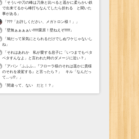
「
そういや刀の峰は刀身と比べると遥かに柔らかい鉄
で出来てるから峰打ちなんてしたら折れる と聞いた
事がある
」
「
???「お許しください、メガトロン様！」
」
「
壁無ぁぁぁぁい!!!!!!栗原！壁ねえぞ!!!!!!
」
「
鳩だって呆気にとられるだけでしぬワケじゃないし
ね
」
「
それはあれか 私が愛する息子に「いつまでもベタ
ベタすんなよ」と言われた時のダメージに近い？
」
「
アバン「ふふふ…『フローラ様のそれは遥かに貴様
のそれを凌駕する』と言ったら？」 キル「なんだっ
て…っ!?」
」
「
間違って、ない だと！？
」