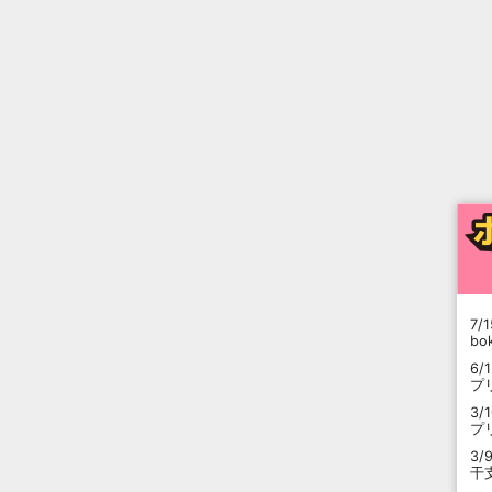
7/1
b
6/
プ
3/
プ
3/
干