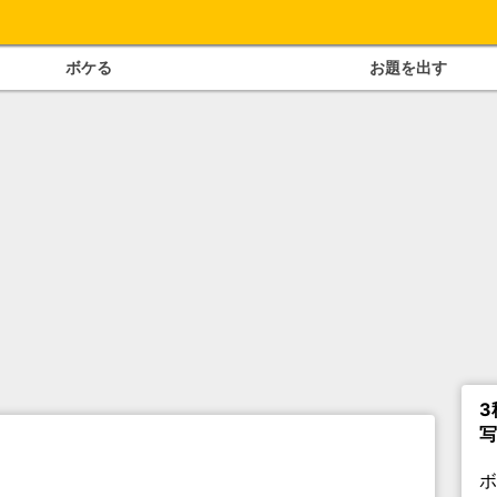
ボケる
お題を出す
3
写