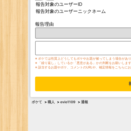
報告対象のユーザーID
報告対象のユーザーニックネーム
報告理由
※ ボケては性質上どうしてもボケやお題が被ってしまう場合があ
※ 「繰り返し」しているか「悪意がある」かの判断をお願いしま
※ 該当するお題やボケ、コメントのURLや、補足情報をこちらに
ボケて
>
職人
>
evio1109
>
通報