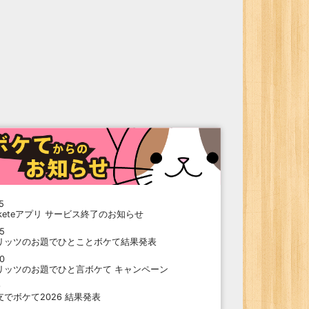
5
oketeアプリ サービス終了のお知らせ
15
リッツのお題でひとことボケて結果発表
10
リッツのお題でひと言ボケて キャンペーン
9
支でボケて2026 結果発表