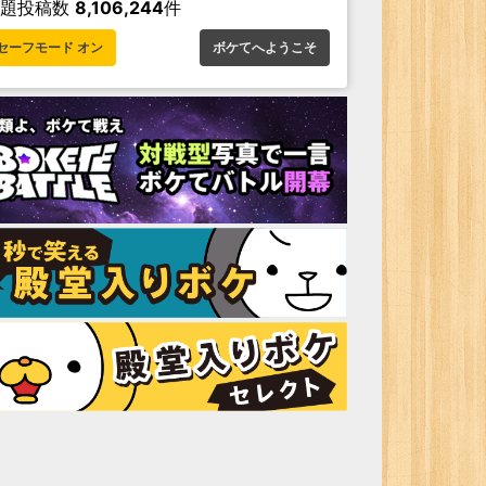
お題投稿数
8,106,244
件
セーフモード オン
ボケてへようこそ