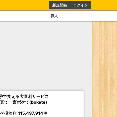
新規登録
ログイン
職人
秒で笑える大喜利サービス
真で一言ボケて(bokete)
ボケ投稿数
115,497,914
件