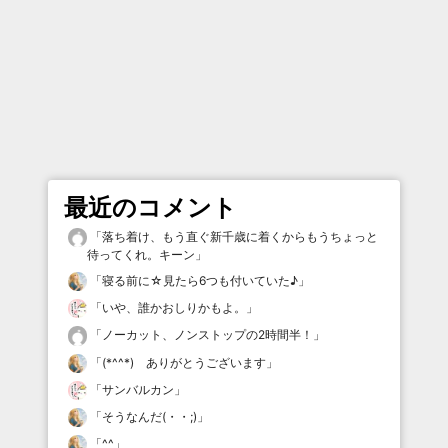
最近のコメント
「
落ち着け、もう直ぐ新千歳に着くからもうちょっと
待ってくれ。キーン
」
「
寝る前に☆見たら6つも付いていた♪
」
「
いや、誰かおしりかもよ。
」
「
ノーカット、ノンストップの2時間半！
」
「
(*^^*) ありがとうございます
」
「
サンバルカン
」
「
そうなんだ(・・;)
」
「
^^
」