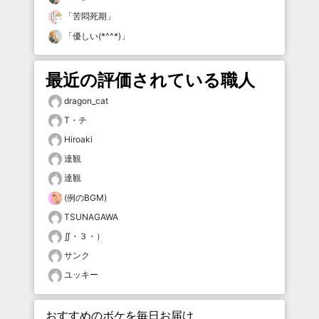
「
苦悶死期
」
「
優しい(*^^*)
」
最近の評価されている職人
dragon_cat
T・チ
Hiroaki
達観
達観
(例のBGM)
TSUNAGAWA
∬・３・）
サンク
ユッキー
おすすめのボケを毎日お届け