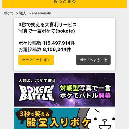
もっと見る
ボケて
>
職人
>
enseriously
3秒で笑える大喜利サービス
写真で一言ボケて(bokete)
ボケ投稿数
115,497,914
件
お題投稿数
8,106,244
件
セーフモード オン
ボケてへようこそ