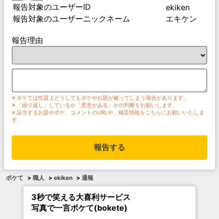
報告対象のユーザーID
ekiken
報告対象のユーザーニックネーム
エキケン
報告理由
※ ボケては性質上どうしてもボケやお題が被ってしまう場合があります。
※ 「繰り返し」しているか「悪意がある」かの判断をお願いします。
※ 該当するお題やボケ、コメントのURLや、補足情報をこちらにお願いいたしま
す。
報告する
ボケて
>
職人
>
ekiken
>
通報
3秒で笑える大喜利サービス
写真で一言ボケて(bokete)