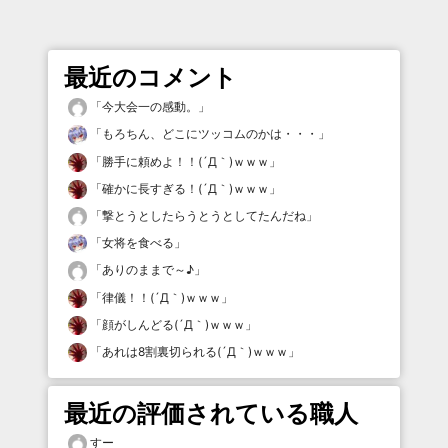
最近のコメント
「
今大会一の感動。
」
「
もろちん、どこにツッコムのかは・・・
」
「
勝手に頼めよ！！(´Д｀)ｗｗｗ
」
「
確かに長すぎる！(´Д｀)ｗｗｗ
」
「
撃とうとしたらうとうとしてたんだね
」
「
女将を食べる
」
「
ありのままで～♪
」
「
律儀！！(´Д｀)ｗｗｗ
」
「
顔がしんどる(´Д｀)ｗｗｗ
」
「
あれは8割裏切られる(´Д｀)ｗｗｗ
」
最近の評価されている職人
すー