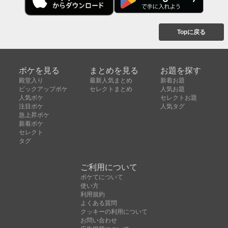
Topに戻る
ボケを見る
まとめを見る
お題を探す
殿堂入り
最新人気まとめ
新着お題
ピックアップボケ
セレクトまとめ
人気お題
人気ボケ
セレクトお題
注目ボケ
人気タグ
急上昇ボケ
新着ボケ
セレクト
タグ
ご利用について
ボケてについて
使い方
利用規約
よくある質問
クッキーの利用について
お問い合わせ