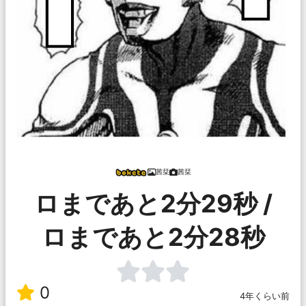
茜栞
茜栞
ロまであと2分29秒 /
ロまであと2分28秒
0
4年くらい前