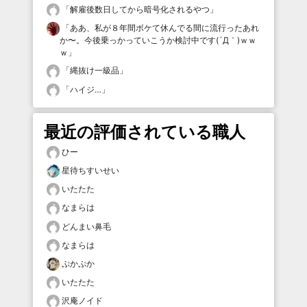
「
解雇後数日してから暗号化されるやつ
」
「
ああ、私が８年間ボケて休んでる間に流行ったあれ
か〜。今後乗っかっていこうか検討中です(´Д｀)ｗｗ
ｗ
」
「
縄抜け一級品
」
「
ハイジ…
」
最近の評価されている職人
ひー
星待ちすいせい
いたたた
なまらは
どんまい鼻毛
なまらは
ぷかぷか
いたたた
沢庵ノイド