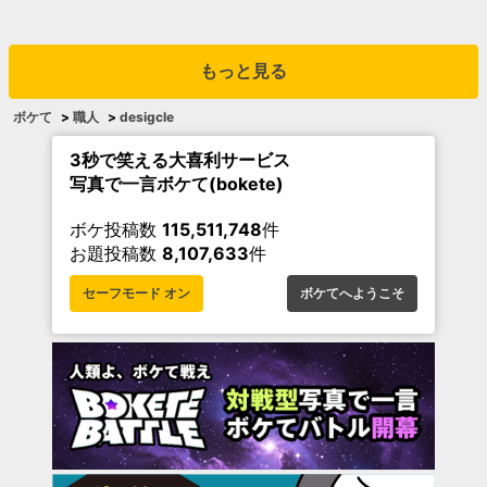
もっと見る
ボケて
>
職人
>
desigcle
3秒で笑える大喜利サービス
写真で一言ボケて(bokete)
ボケ投稿数
115,511,748
件
お題投稿数
8,107,633
件
セーフモード オン
ボケてへようこそ