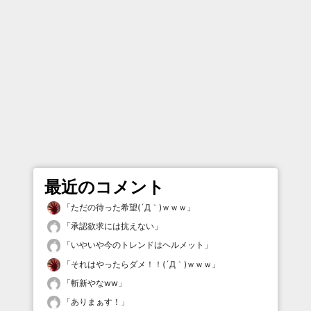
最近のコメント
「
ただの待った希望(´Д｀)ｗｗｗ
」
「
承認欲求には抗えない
」
「
いやいや今のトレンドはヘルメット
」
「
それはやったらダメ！！(´Д｀)ｗｗｗ
」
「
斬新やなww
」
「
ありまぁす！
」