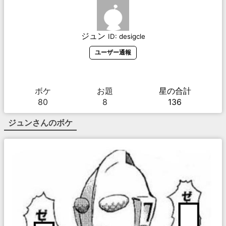
ジュン
ID:
desigcle
ユーザー通報
ボケ
お題
星の合計
80
8
136
ジュン
さんのボケ