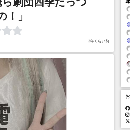
俺ら劇団四季だっつ
の！」
3年くらい前
お