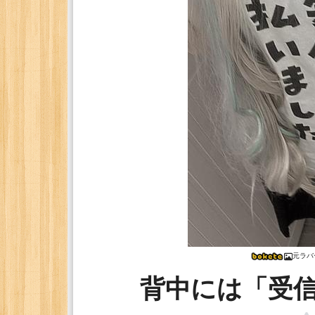
元ラバ
背中には「受