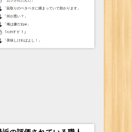
「
ムシされたんだ
」
「
鼠取りのベタベタに捕まっていて助かります
」
「
何が悪い？
」
「
俺は嫌だねw
」
「
ﾊﾝﾀｲﾀﾞｾﾞ！
」
「
美味しければよし！
」