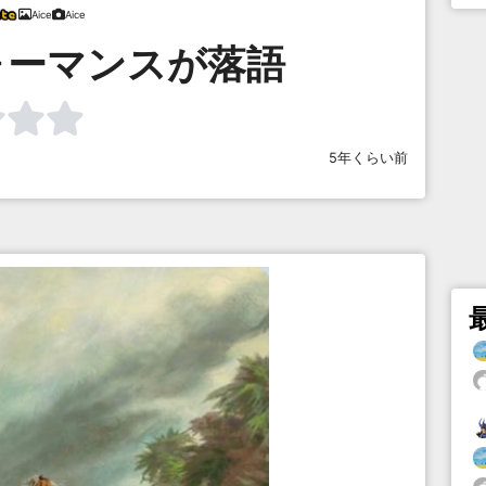
Aice
Aice
ォーマンスが落語
5年くらい前