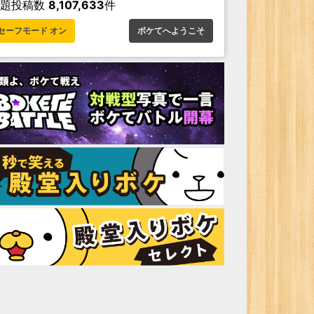
お題投稿数
8,107,633
件
セーフモード オン
ボケてへようこそ