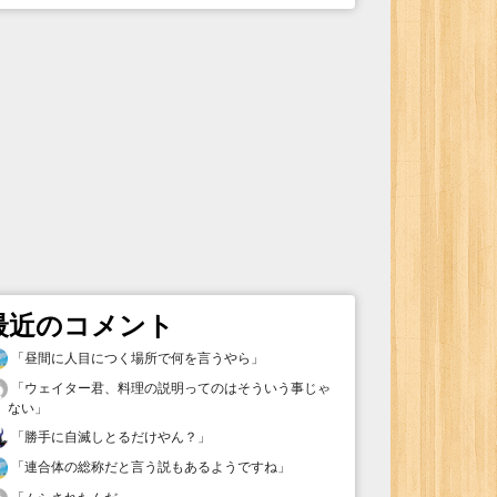
最近のコメント
「
昼間に人目につく場所で何を言うやら
」
「
ウェイター君、料理の説明ってのはそういう事じゃ
ない
」
「
勝手に自滅しとるだけやん？
」
「
連合体の総称だと言う説もあるようですね
」