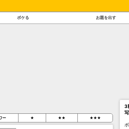
ボケる
お題を出す
3
写
ワー
★
★★
★★★