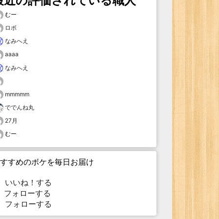
最近の評価されている職人
むー
ロボ
なみへえ
aaaa
なみへえ
mmmmm
ででんね丸
27月
むー
すすめのボケを毎日お届け
いいね！する
フォローする
フォローする