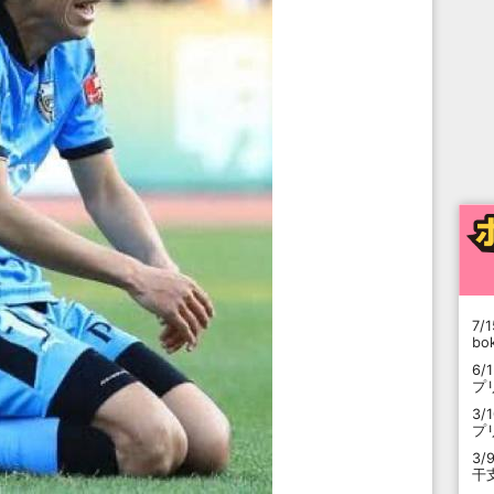
7/1
b
6/
プ
3/
プ
3/
干