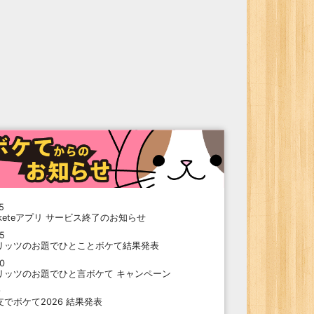
5
oketeアプリ サービス終了のお知らせ
15
リッツのお題でひとことボケて結果発表
10
リッツのお題でひと言ボケて キャンペーン
9
支でボケて2026 結果発表