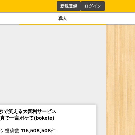
新規登録
ログイン
職人
秒で笑える大喜利サービス
真で一言ボケて(bokete)
ボケ投稿数
115,508,508
件