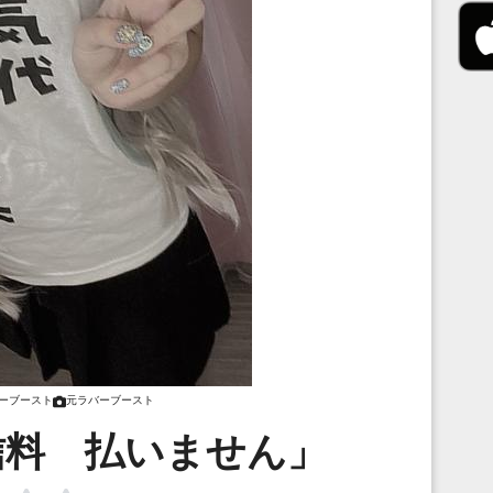
ーブースト
元ラバーブースト
信料 払いません」