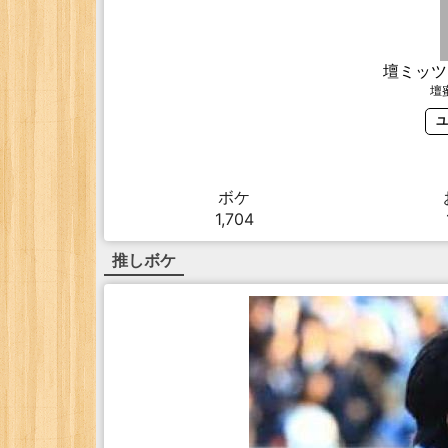
壇ミッツ
壇
ユ
ボケ
1,704
推しボケ