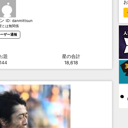
ン
ID:
danmittsun
蜜とは無関係
ーザー通報
お題
星の合計
144
18,618