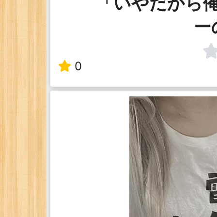
「いやだから
ー
0