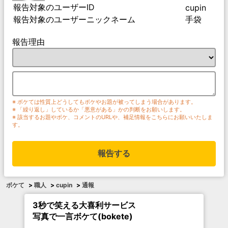
報告対象のユーザーID
cupin
報告対象のユーザーニックネーム
手袋
報告理由
※ ボケては性質上どうしてもボケやお題が被ってしまう場合があります。
※ 「繰り返し」しているか「悪意がある」かの判断をお願いします。
※ 該当するお題やボケ、コメントのURLや、補足情報をこちらにお願いいたしま
す。
報告する
ボケて
>
職人
>
cupin
>
通報
3秒で笑える大喜利サービス
写真で一言ボケて(bokete)