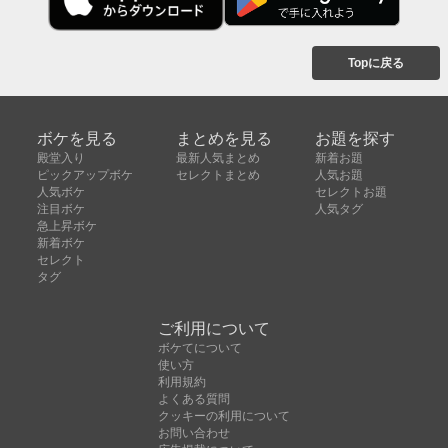
Topに戻る
ボケを見る
まとめを見る
お題を探す
殿堂入り
最新人気まとめ
新着お題
ピックアップボケ
セレクトまとめ
人気お題
人気ボケ
セレクトお題
注目ボケ
人気タグ
急上昇ボケ
新着ボケ
セレクト
タグ
ご利用について
ボケてについて
使い方
利用規約
よくある質問
クッキーの利用について
お問い合わせ