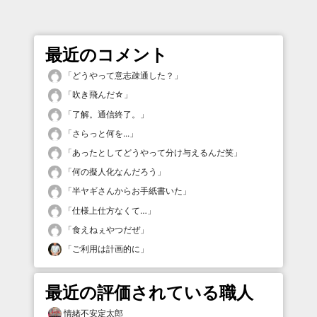
最近のコメント
「
どうやって意志疎通した？
」
「
吹き飛んだ☆
」
「
了解。通信終了。
」
「
さらっと何を...
」
「
あったとしてどうやって分け与えるんだ笑
」
「
何の擬人化なんだろう
」
「
半ヤギさんからお手紙書いた
」
「
仕様上仕方なくて…
」
「
食えねぇやつだぜ
」
「
ご利用は計画的に
」
最近の評価されている職人
情緒不安定太郎