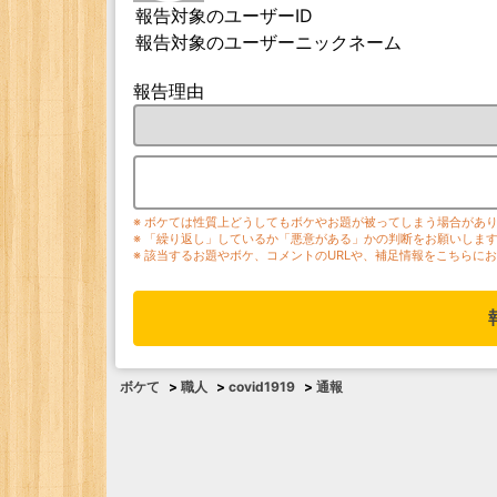
報告対象のユーザーID
報告対象のユーザーニックネーム
報告理由
※ ボケては性質上どうしてもボケやお題が被ってしまう場合があ
※ 「繰り返し」しているか「悪意がある」かの判断をお願いしま
※ 該当するお題やボケ、コメントのURLや、補足情報をこちらに
ボケて
>
職人
>
covid1919
>
通報