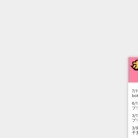
7/1
b
6/
プ
3/
プ
3/
干