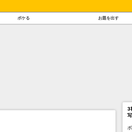
ボケる
お題を出す
3
写