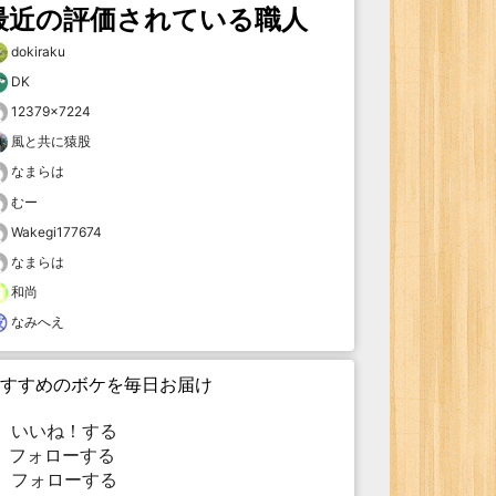
最近の評価されている職人
dokiraku
DK
12379×7224
風と共に猿股
なまらは
むー
Wakegi177674
なまらは
和尚
なみへえ
すすめのボケを毎日お届け
いいね！する
フォローする
フォローする