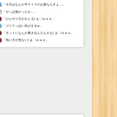
「
今日はなんか半ライスのお腹なんすよ…
」
「
やっぱ無かったか…
」
「
ひんやり引かれとる(´д｀)ｗｗｗ
」
「
ゴリラっぽい気がするw
」
「
ネットになんか書き込んだんかな(´д｀)ｗｗｗ
」
「
熱い方が危ない(´д｀)ｗｗｗ
」