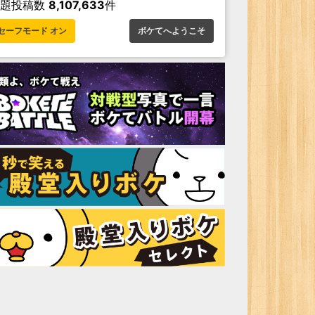
お題投稿数
8,107,633
件
セーフモード オン
ボケてへようこそ