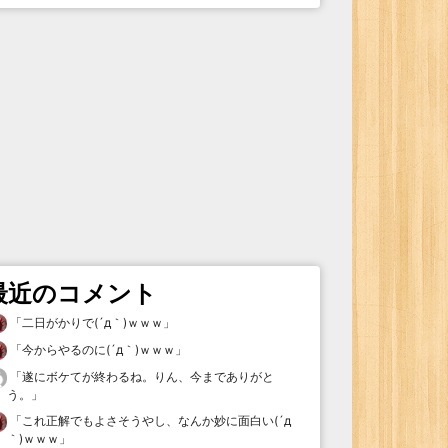
最近のコメント
「
二日がかりで(´д｀)ｗｗｗ
」
「
今からやるのに(´д｀)ｗｗｗ
」
「
遂にボケてが終わるね。りん、今までありがと
う。
」
「
これ正解でもよさそうやし、なんか妙に面白い(´д
｀)ｗｗｗ
」