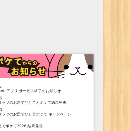
5
oketeアプリ サービス終了のお知らせ
15
リッツのお題でひとことボケて結果発表
10
リッツのお題でひと言ボケて キャンペーン
9
支でボケて2026 結果発表