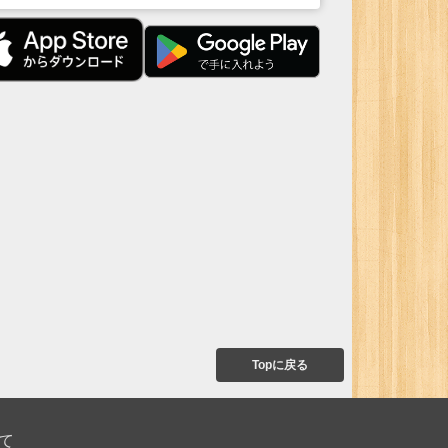
Topに戻る
て