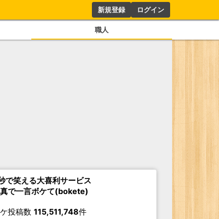
新規登録
ログイン
職人
秒で笑える大喜利サービス
真で一言ボケて(bokete)
ボケ投稿数
115,511,748
件