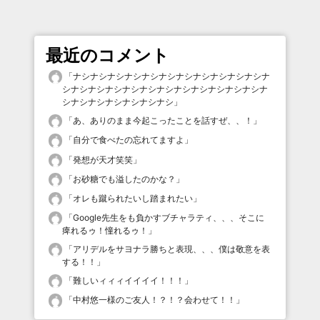
最近のコメント
「
ナシナシナシナシナシナシナシナシナシナシナシナ
シナシナシナシナシナシナシナシナシナシナシナシナ
シナシナシナシナシナシナシ
」
「
あ、ありのまま今起こったことを話すぜ、、！
」
「
自分で食べたの忘れてますよ
」
「
発想が天才笑笑
」
「
お砂糖でも溢したのかな？
」
「
オレも蹴られたいし踏まれたい
」
「
Google先生をも負かすブチャラティ、、、そこに
痺れるゥ！憧れるゥ！
」
「
アリデルをサヨナラ勝ちと表現、、、僕は敬意を表
する！！
」
「
難しいィィィイイイイ！！！
」
「
中村悠一様のご友人！？！？会わせて！！
」