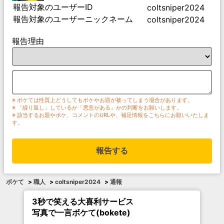
報告対象のユーザーID
coltsniper2024
報告対象のユーザーニックネーム
coltsniper2024
報告理由
※ ボケては性質上どうしてもボケやお題が被ってしまう場合があります。
※ 「繰り返し」しているか「悪意がある」かの判断をお願いします。
※ 該当するお題やボケ、コメントのURLや、補足情報をこちらにお願いいたしま
す。
報告する
ボケて
>
職人
>
coltsniper2024
>
通報
3秒で笑える大喜利サービス
写真で一言ボケて(bokete)