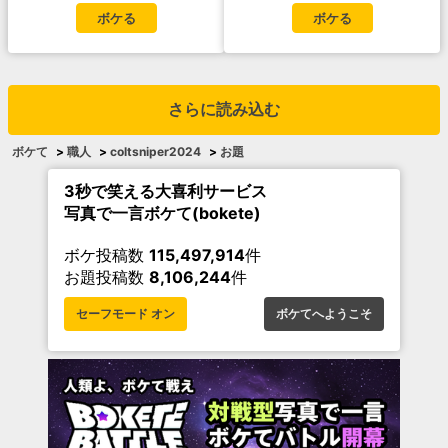
ボケる
ボケる
さらに読み込む
ボケて
>
職人
>
coltsniper2024
>
お題
3秒で笑える大喜利サービス
写真で一言ボケて(bokete)
ボケ投稿数
115,497,914
件
お題投稿数
8,106,244
件
セーフモード オン
ボケてへようこそ