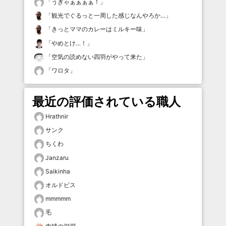
「
うぎゃぁぁぁぁ！
」
「
観光でぐるっと一周した感じなんやろか…
」
「
きっとママのカレーはミルキー味
」
「
やめとけ…！
」
「
空気の読めない四羽がやって来た
」
「
ワロタ
」
最近の評価されている職人
Hrathnir
サンク
ちくわ
Janzaru
Saikinha
オルドビス
mmmmm
毛